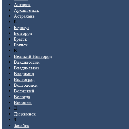
Ангарск
Архангельск
Астрахань
Б
Барнаул
Белгород
Братск
Брянск
В
Великий Новгород
Владивосток
Владикавказ
Владимир
Волгоград
Волгодонск
Волжский
Вологда
Воронеж
Д
Дзержинск
З
Зарайск