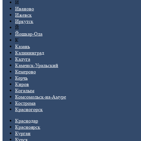
И
Иваново
Ижевск
Иркутск
Й
Йошкар-Ола
К
Казань
Калининград
Калуга
Каменск-Уральский
Кемерово
Керчь
Киров
Когалым
Комсомольск-на-Амуре
Кострома
Красногорск
Краснодар
Красноярск
Курган
Курск