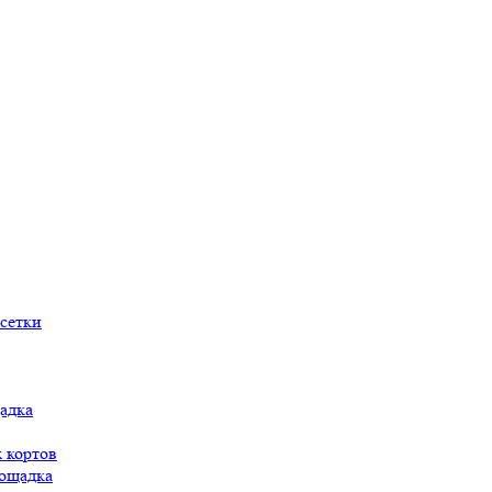
сетки
адка
 кортов
ощадка