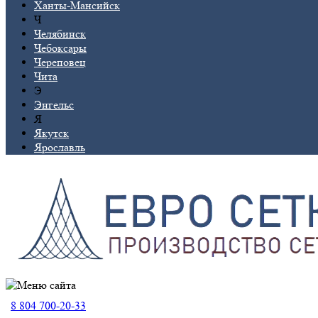
Ханты-Мансийск
Ч
Челябинск
Чебоксары
Череповец
Чита
Э
Энгельс
Я
Якутск
Ярославль
8 804 700-20-33