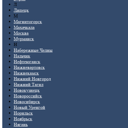
Л
Липецк
М
Магнитогорск
Махачкала
Москва
Мурманск
Н
Набережные Челны
Нальчик
Нефтеюганск
Нижневартовск
Нижнекамск
Нижний Новгород
Нижний Тагил
Новокузнецк
Новороссийск
Новосибирск
Новый Уренгой
Норильск
Ноябрьск
Нягань