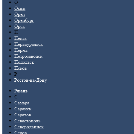
О
Омск
Орел
Оренбург
Орск
П
Пенза
Первоуральск
Пермь
Петрозаводск
Подольск
Псков
Р
Ростов-на-Дону
Рязань
С
Самара
Саранск
Саратов
Севастополь
Северодвинск
Серов