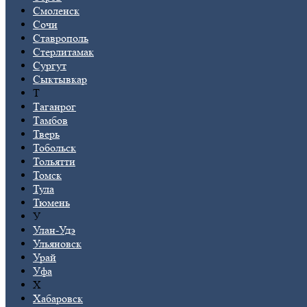
Смоленск
Сочи
Ставрополь
Стерлитамак
Сургут
Сыктывкар
Т
Таганрог
Тамбов
Тверь
Тобольск
Тольятти
Томск
Тула
Тюмень
У
Улан-Удэ
Ульяновск
Урай
Уфа
Х
Хабаровск