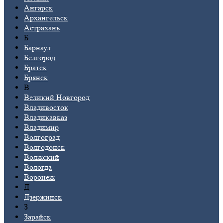
Ангарск
Архангельск
Астрахань
Б
Барнаул
Белгород
Братск
Брянск
В
Великий Новгород
Владивосток
Владикавказ
Владимир
Волгоград
Волгодонск
Волжский
Вологда
Воронеж
Д
Дзержинск
З
Зарайск