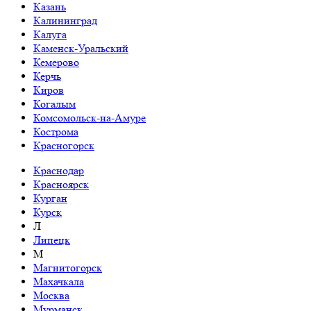
Казань
Калининград
Калуга
Каменск-Уральский
Кемерово
Керчь
Киров
Когалым
Комсомольск-на-Амуре
Кострома
Красногорск
Краснодар
Красноярск
Курган
Курск
Л
Липецк
М
Магнитогорск
Махачкала
Москва
Мурманск