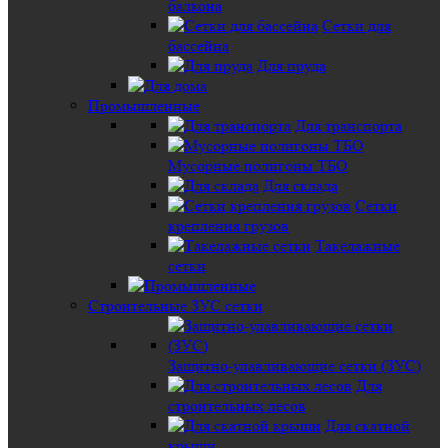
балкона
Сетки для
бассейна
Для пруда
Промышленные
Для транспорта
Мусорные полигоны ТБО
Для склада
Сетки
крепления грузов
Такелажные
сетки
Строительные ЗУС сетки
Защитно-улавливающие сетки (ЗУС)
Для
строительных лесов
Для скатной
крыши