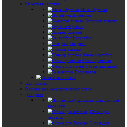
Спортивная сетка
Мини-футбол
Волейбол
Большой теннис
Футбол
Хоккей
Баскетбол
Гандбол
Гамаки
Юниор футбол
Сетка флорбол
Сетки для мячей
Бадминтон
Для лазания
Основы для маскировочных сетей
Для дома
Для детской
кроватки
Сетки для
лестниц
Сетки для