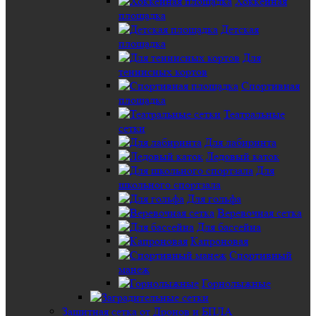
Хоккейная
площадка
Детская
площадка
Для
теннисных кортов
Спортивная
площадка
Театральные
сетки
Для лабиринта
Ледовый каток
Для
школьного спортзала
Для гольфа
Веревочная сетка
Для бассейна
Капроновая
Спортивный
манеж
Горнолыжные
Защитная сетка от Дронов и БПЛА