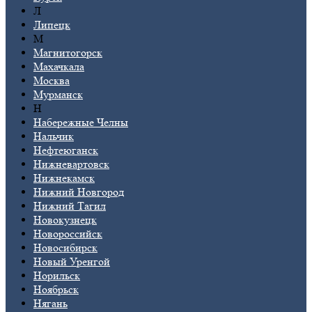
Л
Липецк
М
Магнитогорск
Махачкала
Москва
Мурманск
Н
Набережные Челны
Нальчик
Нефтеюганск
Нижневартовск
Нижнекамск
Нижний Новгород
Нижний Тагил
Новокузнецк
Новороссийск
Новосибирск
Новый Уренгой
Норильск
Ноябрьск
Нягань