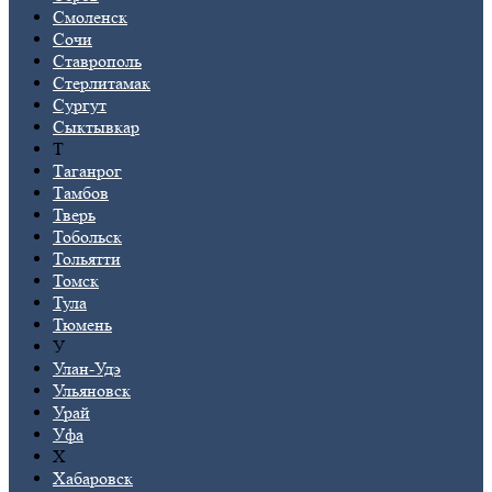
Смоленск
Сочи
Ставрополь
Стерлитамак
Сургут
Сыктывкар
Т
Таганрог
Тамбов
Тверь
Тобольск
Тольятти
Томск
Тула
Тюмень
У
Улан-Удэ
Ульяновск
Урай
Уфа
Х
Хабаровск