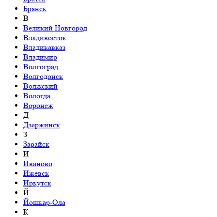
Брянск
В
Великий Новгород
Владивосток
Владикавказ
Владимир
Волгоград
Волгодонск
Волжский
Вологда
Воронеж
Д
Дзержинск
З
Зарайск
И
Иваново
Ижевск
Иркутск
Й
Йошкар-Ола
К