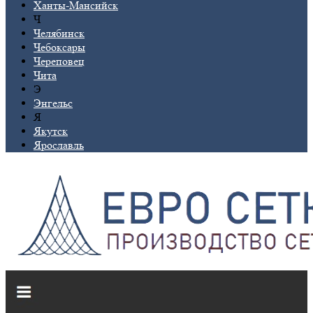
Ханты-Мансийск
Ч
Челябинск
Чебоксары
Череповец
Чита
Э
Энгельс
Я
Якутск
Ярославль