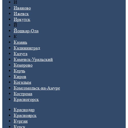
И
Иваново
Ижевск
Иркутск
Й
Йошкар-Ола
К
Казань
Калининград
Калуга
Каменск-Уральский
Кемерово
Керчь
Киров
Когалым
Комсомольск-на-Амуре
Кострома
Красногорск
Краснодар
Красноярск
Курган
Курск