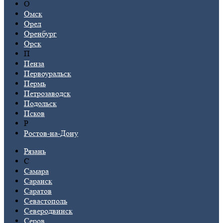
О
Омск
Орел
Оренбург
Орск
П
Пенза
Первоуральск
Пермь
Петрозаводск
Подольск
Псков
Р
Ростов-на-Дону
Рязань
С
Самара
Саранск
Саратов
Севастополь
Северодвинск
Серов