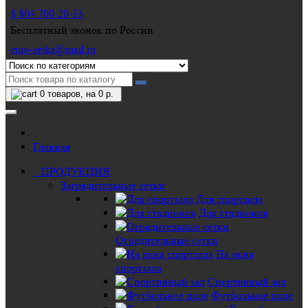
8 804 700-20-33
Бесплатный звонок по России
euro-setka@mail.ru
0
товаров, на 0 р.
Главная
ПРОДУКЦИЯ
Заградительные сетки
Для спортзала
Для стадионов
Оградительные сетки
На окна
спортзала
Спортивный зал
Футбольное поле