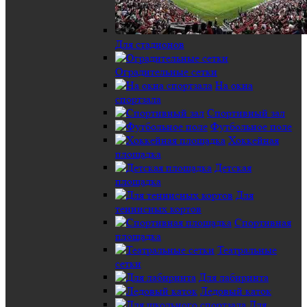
Для стадионов
Оградительные сетки
На окна
спортзала
Спортивный зал
Футбольное поле
Хоккейная
площадка
Детская
площадка
Для
теннисных кортов
Спортивная
площадка
Театральные
сетки
Для лабиринта
Ледовый каток
Для