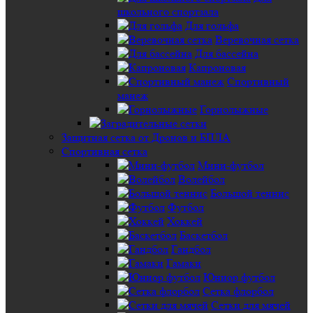
школьного спортзала
Для гольфа
Веревочная сетка
Для бассейна
Капроновая
Спортивный
манеж
Горнолыжные
Защитная сетка от Дронов и БПЛА
Спортивная сетка
Мини-футбол
Волейбол
Большой теннис
Футбол
Хоккей
Баскетбол
Гандбол
Гамаки
Юниор футбол
Сетка флорбол
Сетки для мячей