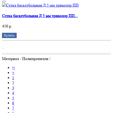
Сетка баскетбольная Д 5 мм триколор ПП...
450 р.
Купить
..
Материал - Полипропилен /
|<
<
1
2
3
4
5
6
7