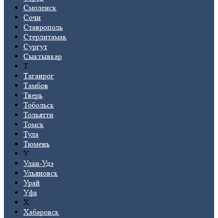
Смоленск
Сочи
Ставрополь
Стерлитамак
Сургут
Сыктывкар
Т
Таганрог
Тамбов
Тверь
Тобольск
Тольятти
Томск
Тула
Тюмень
У
Улан-Удэ
Ульяновск
Урай
Уфа
Х
Хабаровск