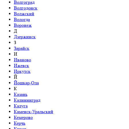
Волгоград
Волгодонск
Волжский
Вологда
Воронеж
Д
Дзержинск
З
Зарайск
И
Иваново
Ижевск
Иркутск
Й
Йошкар-Ола
К
Казань
Калининград
Калуга
Каменск-Уральский
Кемерово
Керчь
Киров