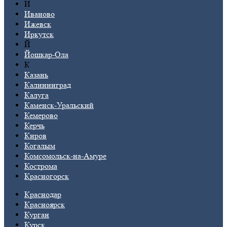
И
Иваново
Ижевск
Иркутск
Й
Йошкар-Ола
К
Казань
Калининград
Калуга
Каменск-Уральский
Кемерово
Керчь
Киров
Когалым
Комсомольск-на-Амуре
Кострома
Красногорск
Краснодар
Красноярск
Курган
Курск