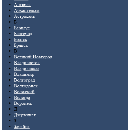
Ангарск
Архангельск
Астрахань
Б
Барнаул
Белгород
Братск
Брянск
В
Великий Новгород
Владивосток
Владикавказ
Владимир
Волгоград
Волгодонск
Волжский
Вологда
Воронеж
Д
Дзержинск
З
Зарайск