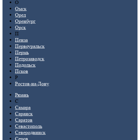
О
Омск
Орел
Оренбург
Орск
П
Пенза
Первоуральск
Пермь
Петрозаводск
Подольск
Псков
Р
Ростов-на-Дону
Рязань
С
Самара
Саранск
Саратов
Севастополь
Северодвинск
Серов