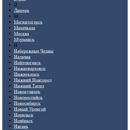
Л
Липецк
М
Магнитогорск
Махачкала
Москва
Мурманск
Н
Набережные Челны
Нальчик
Нефтеюганск
Нижневартовск
Нижнекамск
Нижний Новгород
Нижний Тагил
Новокузнецк
Новороссийск
Новосибирск
Новый Уренгой
Норильск
Ноябрьск
Нягань