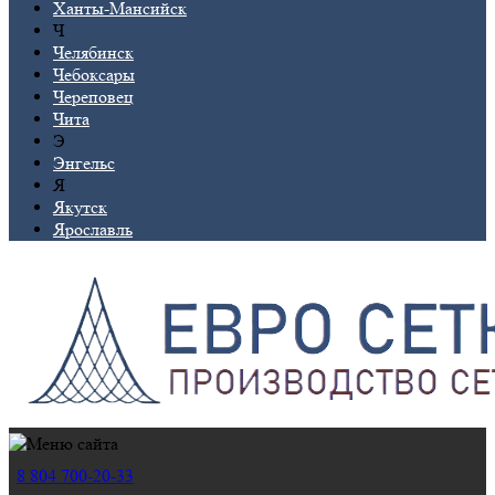
Ханты-Мансийск
Ч
Челябинск
Чебоксары
Череповец
Чита
Э
Энгельс
Я
Якутск
Ярославль
8 804 700-20-33