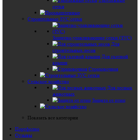
Такелажные
сетки
Строительные ЗУС сетки
Защитно-улавливающие сетки (ЗУС)
Для
строительных лесов
Для скатной
крыши
Страховочная
Сельское хозяйство
Для лесных
животных
Защита от птиц
Показать все категории
Портфолио
Отзывы