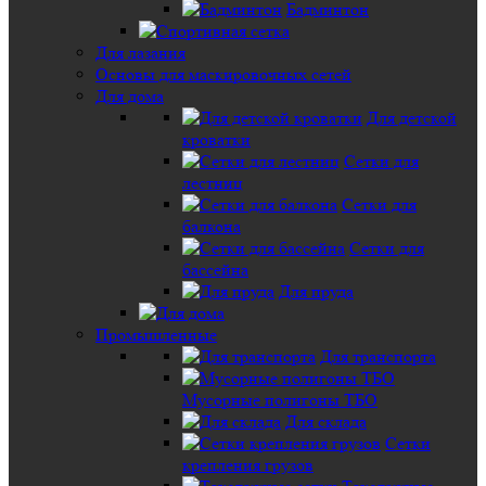
Бадминтон
Для лазания
Основы для маскировочных сетей
Для дома
Для детской
кроватки
Сетки для
лестниц
Сетки для
балкона
Сетки для
бассейна
Для пруда
Промышленные
Для транспорта
Мусорные полигоны ТБО
Для склада
Сетки
крепления грузов