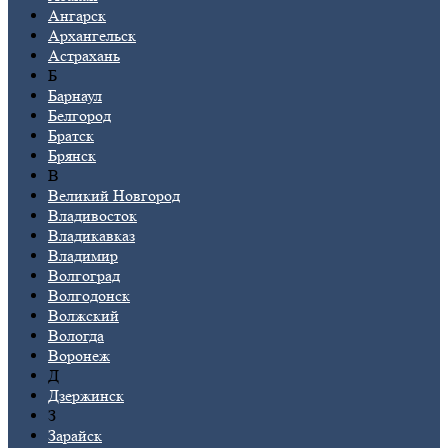
Ангарск
Архангельск
Астрахань
Б
Барнаул
Белгород
Братск
Брянск
В
Великий Новгород
Владивосток
Владикавказ
Владимир
Волгоград
Волгодонск
Волжский
Вологда
Воронеж
Д
Дзержинск
З
Зарайск