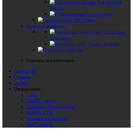
Для скатной
крыши
Страховочная
Сельское хозяйство
Для лесных
животных
Защита от птиц
Показать все категории
Портфолио
Отзывы
Акции
Информация
О нас
ПРАЙС ЛИСТ
Политика безопасности
КОНТАКТЫ
Условия соглашения
ДОСТАВКА