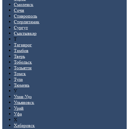
Смоленск
Сочи
Ставрополь
Стерлитамак
Сургут
Сыктывкар
Т
Таганрог
Тамбов
Тверь
Тобольск
Тольятти
Томск
Тула
Тюмень
У
Улан-Удэ
Ульяновск
Урай
Уфа
Х
Хабаровск