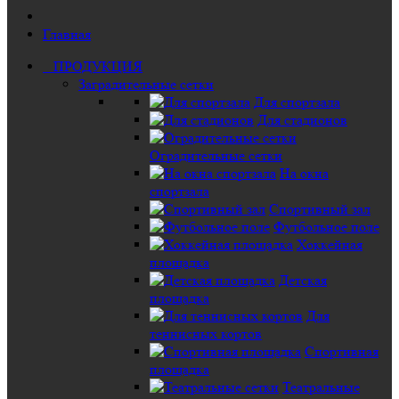
Главная
ПРОДУКЦИЯ
Заградительные сетки
Для спортзала
Для стадионов
Оградительные сетки
На окна
спортзала
Спортивный зал
Футбольное поле
Хоккейная
площадка
Детская
площадка
Для
теннисных кортов
Спортивная
площадка
Театральные