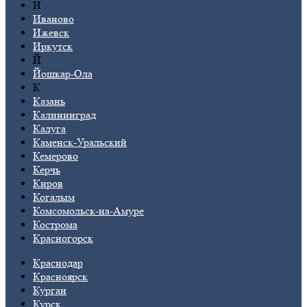
И
Иваново
Ижевск
Иркутск
Й
Йошкар-Ола
К
Казань
Калининград
Калуга
Каменск-Уральский
Кемерово
Керчь
Киров
Когалым
Комсомольск-на-Амуре
Кострома
Красногорск
Краснодар
Красноярск
Курган
Курск