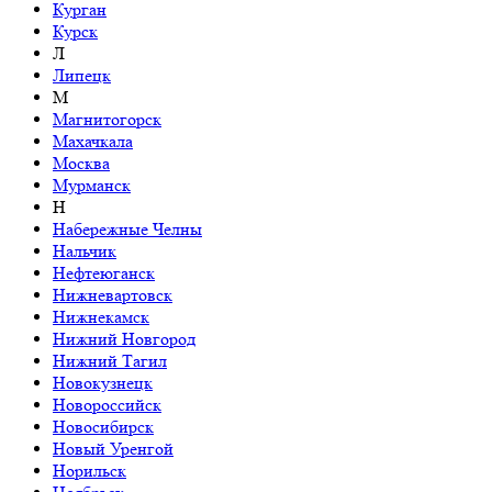
Курган
Курск
Л
Липецк
М
Магнитогорск
Махачкала
Москва
Мурманск
Н
Набережные Челны
Нальчик
Нефтеюганск
Нижневартовск
Нижнекамск
Нижний Новгород
Нижний Тагил
Новокузнецк
Новороссийск
Новосибирск
Новый Уренгой
Норильск