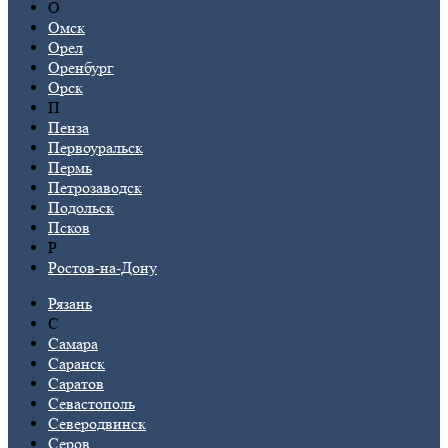
О
Омск
Орел
Оренбург
Орск
П
Пенза
Первоуральск
Пермь
Петрозаводск
Подольск
Псков
Р
Ростов-на-Дону
Рязань
С
Самара
Саранск
Саратов
Севастополь
Северодвинск
Серов