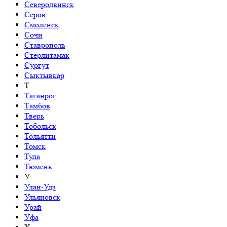
Северодвинск
Серов
Смоленск
Сочи
Ставрополь
Стерлитамак
Сургут
Сыктывкар
Т
Таганрог
Тамбов
Тверь
Тобольск
Тольятти
Томск
Тула
Тюмень
У
Улан-Удэ
Ульяновск
Урай
Уфа