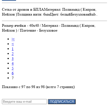
Сетка от дронов и БПЛАМатериал: Полиамид ( Капрон,
Нейлон )Толщина нити: 6ммЦвет: белыйБезузловая&nb..
Размер ячейки - 40х40 / Материал - Полиамид ( Капрон,
Нейлон ) / Плетение - Безузловое
|<
<
1
2
3
4
5
6
7
Показано с 97 по 98 из 98 (всего 7 страниц)
Подписка на новости:
ПОДПИСАТЬСЯ