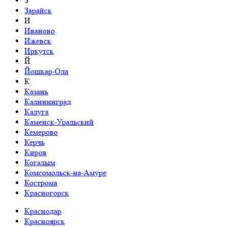
З
Зарайск
И
Иваново
Ижевск
Иркутск
Й
Йошкар-Ола
К
Казань
Калининград
Калуга
Каменск-Уральский
Кемерово
Керчь
Киров
Когалым
Комсомольск-на-Амуре
Кострома
Красногорск
Краснодар
Красноярск