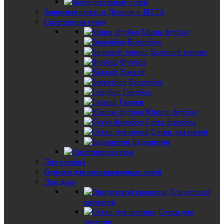
Защитная сетка от Дронов и БПЛА
Спортивная сетка
Мини-футбол
Волейбол
Большой теннис
Футбол
Хоккей
Баскетбол
Гандбол
Гамаки
Юниор футбол
Сетка флорбол
Сетки для мячей
Бадминтон
Для лазания
Основы для маскировочных сетей
Для дома
Для детской
кроватки
Сетки для
лестниц