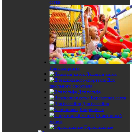
сетки
Для лабиринта
Ледовый каток
Для
школьного спортзала
Для гольфа
Веревочная сетка
Для бассейна
Капроновая
Спортивный
манеж
Горнолыжные