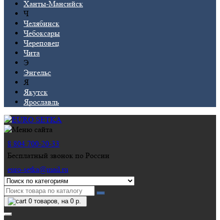
Ханты-Мансийск
Ч
Челябинск
Чебоксары
Череповец
Чита
Э
Энгельс
Я
Якутск
Ярославль
8 804 700-20-33
Бесплатный звонок по России
euro-setka@mail.ru
0
товаров, на 0 р.