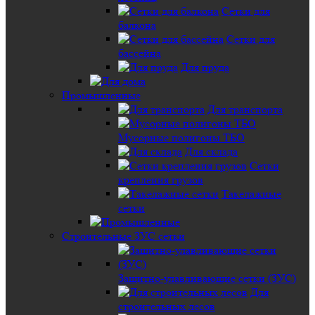
Сетки для
балкона
Сетки для
бассейна
Для пруда
Промышленные
Для транспорта
Мусорные полигоны ТБО
Для склада
Сетки
крепления грузов
Такелажные
сетки
Строительные ЗУС сетки
Защитно-улавливающие сетки (ЗУС)
Для
строительных лесов