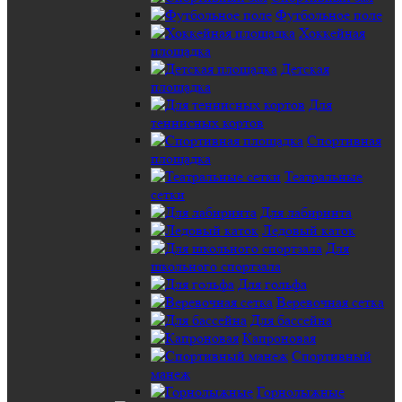
Футбольное поле
Хоккейная
площадка
Детская
площадка
Для
теннисных кортов
Спортивная
площадка
Театральные
сетки
Для лабиринта
Ледовый каток
Для
школьного спортзала
Для гольфа
Веревочная сетка
Для бассейна
Капроновая
Спортивный
манеж
Горнолыжные