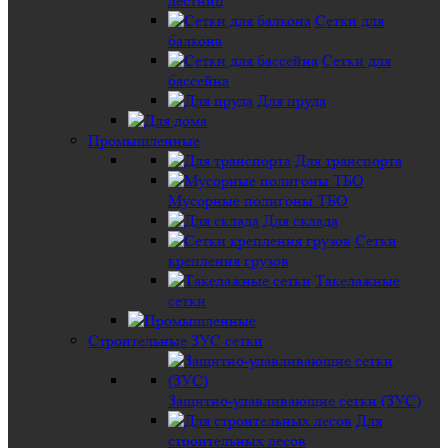
лестниц
Сетки для
балкона
Сетки для
бассейна
Для пруда
Промышленные
Для транспорта
Мусорные полигоны ТБО
Для склада
Сетки
крепления грузов
Такелажные
сетки
Строительные ЗУС сетки
Защитно-улавливающие сетки (ЗУС)
Для
строительных лесов