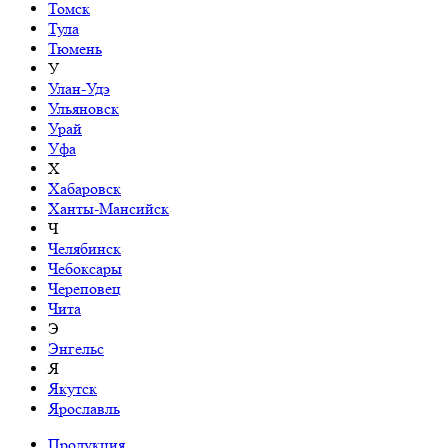
Томск
Тула
Тюмень
У
Улан-Удэ
Ульяновск
Урай
Уфа
Х
Хабаровск
Ханты-Мансийск
Ч
Челябинск
Чебоксары
Череповец
Чита
Э
Энгельс
Я
Якутск
Ярославль
Продукция