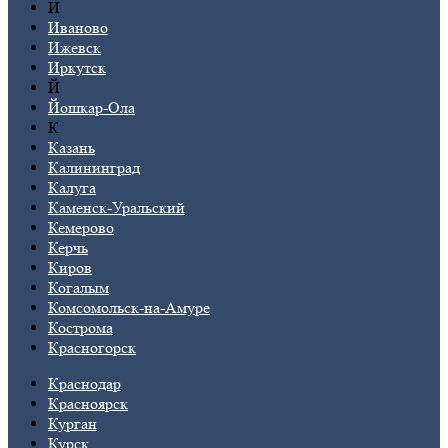
И
Иваново
Ижевск
Иркутск
Й
Йошкар-Ола
К
Казань
Калининград
Калуга
Каменск-Уральский
Кемерово
Керчь
Киров
Когалым
Комсомольск-на-Амуре
Кострома
Красногорск
Краснодар
Красноярск
Курган
Курск