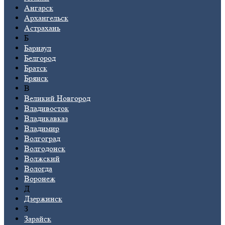
Ангарск
Архангельск
Астрахань
Б
Барнаул
Белгород
Братск
Брянск
В
Великий Новгород
Владивосток
Владикавказ
Владимир
Волгоград
Волгодонск
Волжский
Вологда
Воронеж
Д
Дзержинск
З
Зарайск