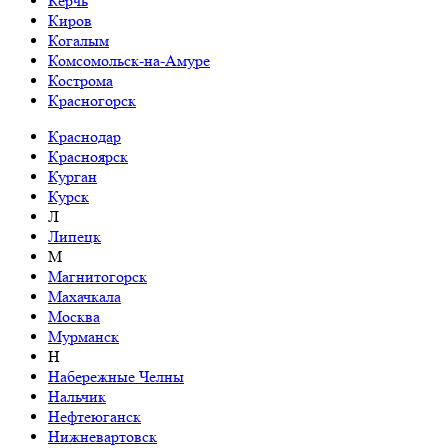
Керчь
Киров
Когалым
Комсомольск-на-Амуре
Кострома
Красногорск
Краснодар
Красноярск
Курган
Курск
Л
Липецк
М
Магнитогорск
Махачкала
Москва
Мурманск
Н
Набережные Челны
Нальчик
Нефтеюганск
Нижневартовск