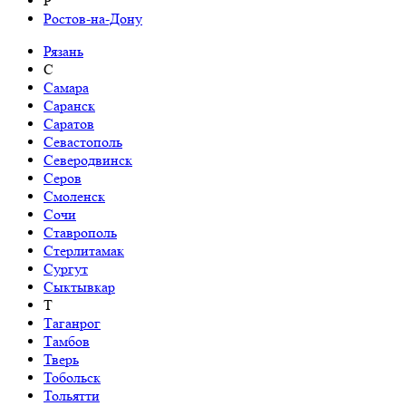
Р
Ростов-на-Дону
Рязань
С
Самара
Саранск
Саратов
Севастополь
Северодвинск
Серов
Смоленск
Сочи
Ставрополь
Стерлитамак
Сургут
Сыктывкар
Т
Таганрог
Тамбов
Тверь
Тобольск
Тольятти