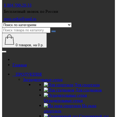
8 804 700-20-33
Бесплатный звонок по России
euro-setka@mail.ru
0
товаров, на 0 р.
Главная
ПРОДУКЦИЯ
Заградительные сетки
Для спортзала
Для стадионов
Оградительные сетки
На окна
спортзала
Спортивный зал