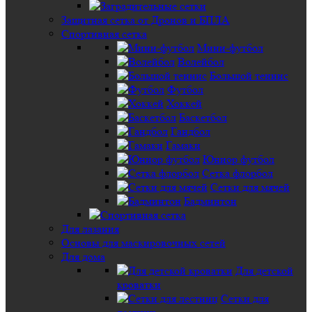
Защитная сетка от Дронов и БПЛА
Спортивная сетка
Мини-футбол
Волейбол
Большой теннис
Футбол
Хоккей
Баскетбол
Гандбол
Гамаки
Юниор футбол
Сетка флорбол
Сетки для мячей
Бадминтон
Для лазания
Основы для маскировочных сетей
Для дома
Для детской
кроватки
Сетки для