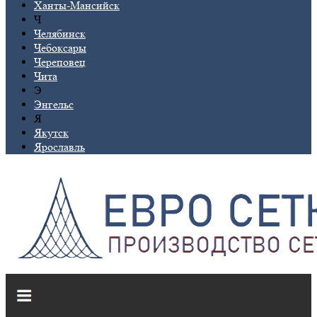
Ханты-Мансийск
Ч
Челябинск
Чебоксары
Череповец
Чита
Э
Энгельс
Я
Якутск
Ярославль