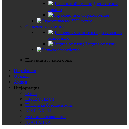
Для скатной
крыши
Страховочная
Сельское хозяйство
Для лесных
животных
Защита от птиц
Показать все категории
Портфолио
Отзывы
Акции
Информация
О нас
ПРАЙС ЛИСТ
Политика безопасности
КОНТАКТЫ
Условия соглашения
ДОСТАВКА