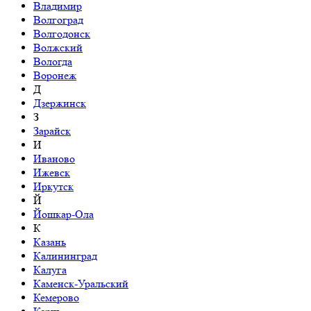
Владимир
Волгоград
Волгодонск
Волжский
Вологда
Воронеж
Д
Дзержинск
З
Зарайск
И
Иваново
Ижевск
Иркутск
Й
Йошкар-Ола
К
Казань
Калининград
Калуга
Каменск-Уральский
Кемерово