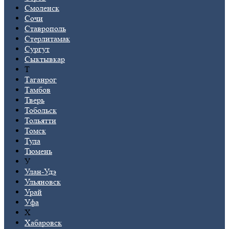
Смоленск
Сочи
Ставрополь
Стерлитамак
Сургут
Сыктывкар
Т
Таганрог
Тамбов
Тверь
Тобольск
Тольятти
Томск
Тула
Тюмень
У
Улан-Удэ
Ульяновск
Урай
Уфа
Х
Хабаровск