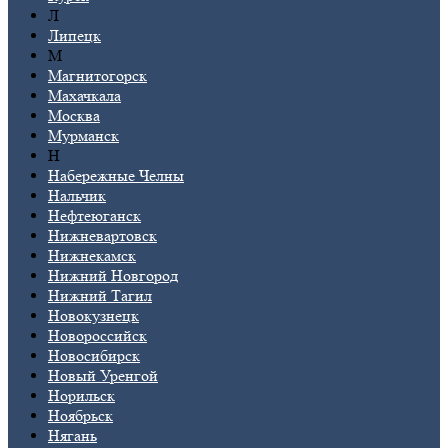
Л
Липецк
М
Магнитогорск
Махачкала
Москва
Мурманск
Н
Набережные Челны
Нальчик
Нефтеюганск
Нижневартовск
Нижнекамск
Нижний Новгород
Нижний Тагил
Новокузнецк
Новороссийск
Новосибирск
Новый Уренгой
Норильск
Ноябрьск
Нягань