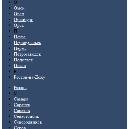
О
Омск
Орел
Оренбург
Орск
П
Пенза
Первоуральск
Пермь
Петрозаводск
Подольск
Псков
Р
Ростов-на-Дону
Рязань
С
Самара
Саранск
Саратов
Севастополь
Северодвинск
Серов