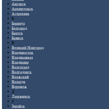
Ангарск
Архангельск
Астрахань
Б
Барнаул
Белгород
Братск
Брянск
В
Великий Новгород
Владивосток
Владикавказ
Владимир
Волгоград
Волгодонск
Волжский
Вологда
Воронеж
Д
Дзержинск
З
Зарайск