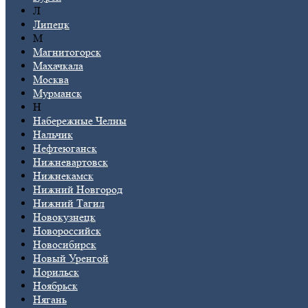
Л
Липецк
М
Магнитогорск
Махачкала
Москва
Мурманск
Н
Набережные Челны
Нальчик
Нефтеюганск
Нижневартовск
Нижнекамск
Нижний Новгород
Нижний Тагил
Новокузнецк
Новороссийск
Новосибирск
Новый Уренгой
Норильск
Ноябрьск
Нягань