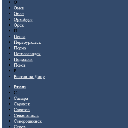
О
Омск
Орел
Оренбург
Орск
П
Пенза
Первоуральск
Пермь
Петрозаводск
Подольск
Псков
Р
Ростов-на-Дону
Рязань
С
Самара
Саранск
Саратов
Севастополь
Северодвинск
Серов