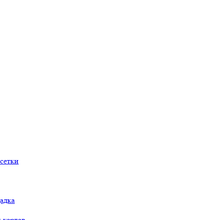
сетки
адка
 кортов