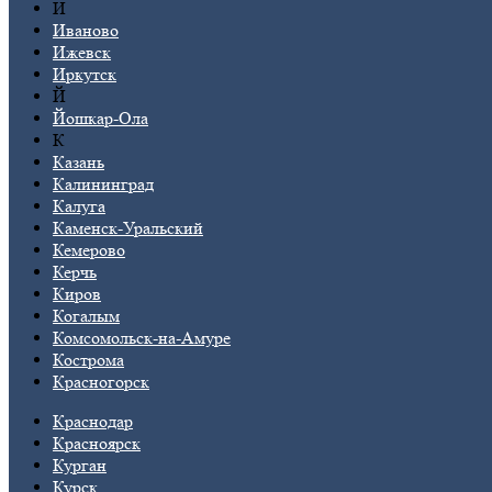
И
Иваново
Ижевск
Иркутск
Й
Йошкар-Ола
К
Казань
Калининград
Калуга
Каменск-Уральский
Кемерово
Керчь
Киров
Когалым
Комсомольск-на-Амуре
Кострома
Красногорск
Краснодар
Красноярск
Курган
Курск