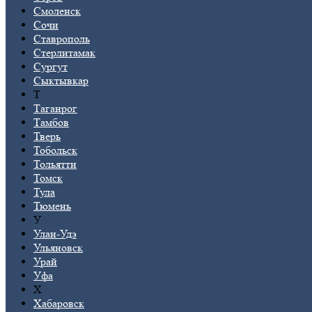
Смоленск
Сочи
Ставрополь
Стерлитамак
Сургут
Сыктывкар
Т
Таганрог
Тамбов
Тверь
Тобольск
Тольятти
Томск
Тула
Тюмень
У
Улан-Удэ
Ульяновск
Урай
Уфа
Х
Хабаровск