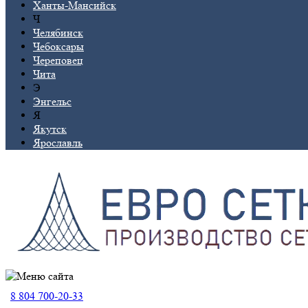
Ханты-Мансийск
Ч
Челябинск
Чебоксары
Череповец
Чита
Э
Энгельс
Я
Якутск
Ярославль
8 804 700-20-33