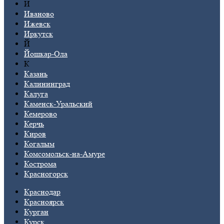
И
Иваново
Ижевск
Иркутск
Й
Йошкар-Ола
К
Казань
Калининград
Калуга
Каменск-Уральский
Кемерово
Керчь
Киров
Когалым
Комсомольск-на-Амуре
Кострома
Красногорск
Краснодар
Красноярск
Курган
Курск