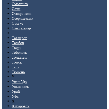
Смоленск
Сочи
Ставрополь
Стерлитамак
Сургут
Сыктывкар
Т
Таганрог
Тамбов
Тверь
Тобольск
Тольятти
Томск
Тула
Тюмень
У
Улан-Удэ
Ульяновск
Урай
Уфа
Х
Хабаровск