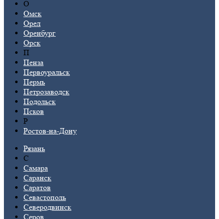
О
Омск
Орел
Оренбург
Орск
П
Пенза
Первоуральск
Пермь
Петрозаводск
Подольск
Псков
Р
Ростов-на-Дону
Рязань
С
Самара
Саранск
Саратов
Севастополь
Северодвинск
Серов