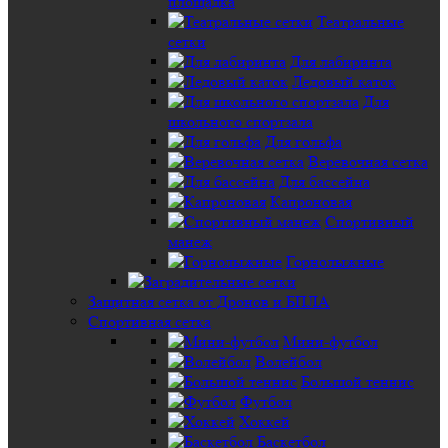
площадка
Театральные
сетки
Для лабиринта
Ледовый каток
Для
школьного спортзала
Для гольфа
Веревочная сетка
Для бассейна
Капроновая
Спортивный
манеж
Горнолыжные
Защитная сетка от Дронов и БПЛА
Спортивная сетка
Мини-футбол
Волейбол
Большой теннис
Футбол
Хоккей
Баскетбол