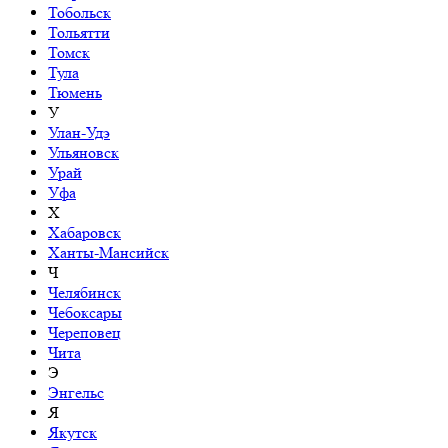
Тобольск
Тольятти
Томск
Тула
Тюмень
У
Улан-Удэ
Ульяновск
Урай
Уфа
Х
Хабаровск
Ханты-Мансийск
Ч
Челябинск
Чебоксары
Череповец
Чита
Э
Энгельс
Я
Якутск