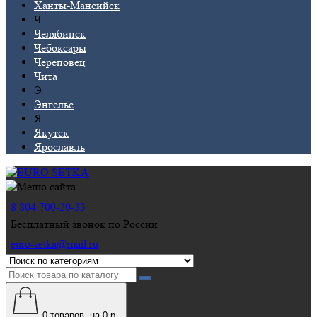
Ханты-Мансийск
Ч
Челябинск
Чебоксары
Череповец
Чита
Э
Энгельс
Я
Якутск
Ярославль
8 804 700-20-33
Бесплатный звонок по России
euro-setka@mail.ru
0
товаров, на 0 р.