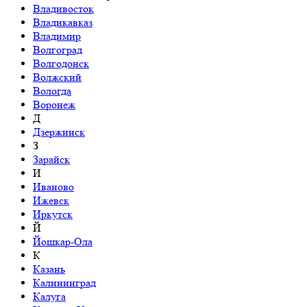
Владивосток
Владикавказ
Владимир
Волгоград
Волгодонск
Волжский
Вологда
Воронеж
Д
Дзержинск
З
Зарайск
И
Иваново
Ижевск
Иркутск
Й
Йошкар-Ола
К
Казань
Калининград
Калуга