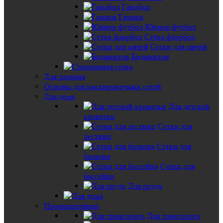
Гандбол
Гамаки
Юниор футбол
Сетка флорбол
Сетки для мячей
Бадминтон
Для лазания
Основы для маскировочных сетей
Для дома
Для детской
кроватки
Сетки для
лестниц
Сетки для
балкона
Сетки для
бассейна
Для пруда
Промышленные
Для транспорта