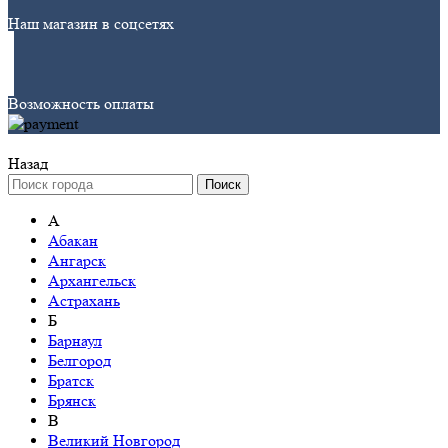
Наш магазин в соцсетях
Возможность оплаты
Назад
Поиск
А
Абакан
Ангарск
Архангельск
Астрахань
Б
Барнаул
Белгород
Братск
Брянск
В
Великий Новгород