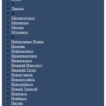
Л
Липецк
М
Магнитогорск
Махачкала
Москва
Мурманск
Н
Набережные Челны
Нальчик
Нефтеюганск
Нижневартовск
Нижнекамск
Нижний Новгород
Нижний Тагил
Новокузнецк
Новороссийск
Новосибирск
Новый Уренгой
Норильск
Ноябрьск
Нягань