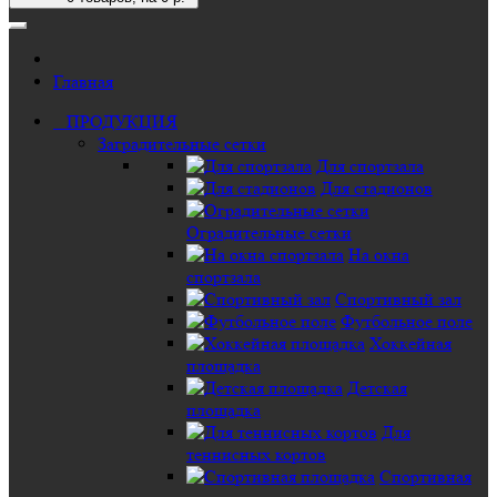
Главная
ПРОДУКЦИЯ
Заградительные сетки
Для спортзала
Для стадионов
Оградительные сетки
На окна
спортзала
Спортивный зал
Футбольное поле
Хоккейная
площадка
Детская
площадка
Для
теннисных кортов
Спортивная