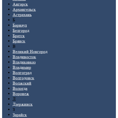
Ангарск
Архангельск
Астрахань
Б
Барнаул
Белгород
Братск
Брянск
В
Великий Новгород
Владивосток
Владикавказ
Владимир
Волгоград
Волгодонск
Волжский
Вологда
Воронеж
Д
Дзержинск
З
Зарайск