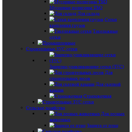
Мусорные полигоны ТБО
Для склада
Сетки
крепления грузов
Такелажные
сетки
Строительные ЗУС сетки
Защитно-улавливающие сетки (ЗУС)
Для
строительных лесов
Для скатной
крыши
Страховочная
Сельское хозяйство
Для лесных
животных
Защита от птиц