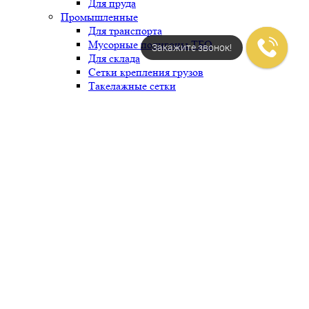
Для пруда
Промышленные
Для транспорта
Мусорные полигоны ТБО
Закажите звонок!
Для склада
Сетки крепления грузов
Такелажные сетки
Строительные ЗУС сетки
Защитно-улавливающие сетки (ЗУС)
Для строительных лесов
Для скатной крыши
Страховочная
Сельское хозяйство
Для лесных животных
Защита от птиц
Портфолио
Акции
Прайс-лист
Доставка
Отзывы
Новости
Контакты
Ростов-на-Дону