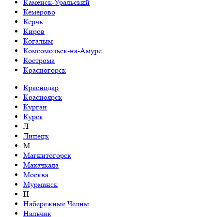
Каменск-Уральский
Кемерово
Керчь
Киров
Когалым
Комсомольск-на-Амуре
Кострома
Красногорск
Краснодар
Красноярск
Курган
Курск
Л
Липецк
М
Магнитогорск
Махачкала
Москва
Мурманск
Н
Набережные Челны
Нальчик