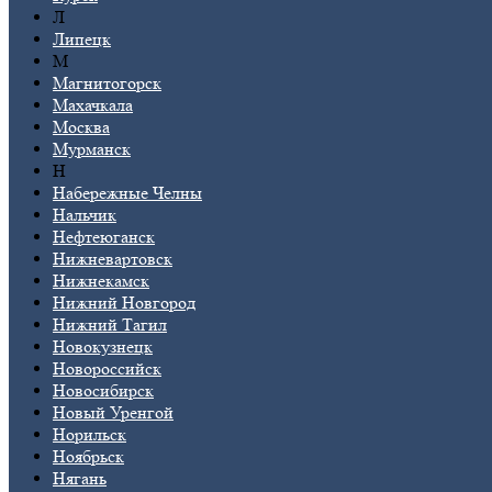
Л
Липецк
М
Магнитогорск
Махачкала
Москва
Мурманск
Н
Набережные Челны
Нальчик
Нефтеюганск
Нижневартовск
Нижнекамск
Нижний Новгород
Нижний Тагил
Новокузнецк
Новороссийск
Новосибирск
Новый Уренгой
Норильск
Ноябрьск
Нягань