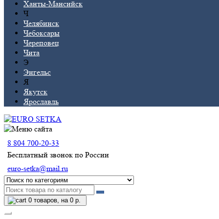
Ханты-Мансийск
Ч
Челябинск
Чебоксары
Череповец
Чита
Э
Энгельс
Я
Якутск
Ярославль
8 804 700-20-33
Бесплатный звонок по России
euro-setka@mail.ru
0
товаров, на 0 р.