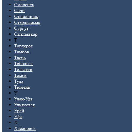
Смоленск
Сочи
Ставрополь
Стерлитамак
Сургут
Сыктывкар
Т
Таганрог
Тамбов
Тверь
Тобольск
Тольятти
Томск
Тула
Тюмень
У
Улан-Удэ
Ульяновск
Урай
Уфа
Х
Хабаровск