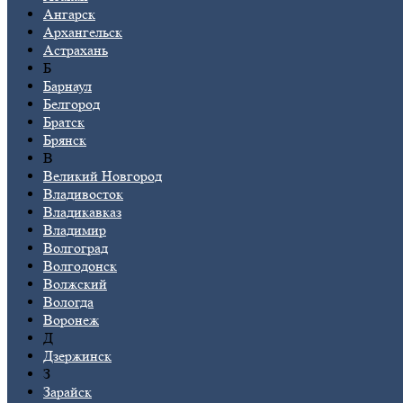
Ангарск
Архангельск
Астрахань
Б
Барнаул
Белгород
Братск
Брянск
В
Великий Новгород
Владивосток
Владикавказ
Владимир
Волгоград
Волгодонск
Волжский
Вологда
Воронеж
Д
Дзержинск
З
Зарайск