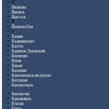
И
Иваново
Ижевск
Иркутск
Й
Йошкар-Ола
К
Казань
Калининград
Калуга
Каменск-Уральский
Кемерово
Керчь
Киров
Когалым
Комсомольск-на-Амуре
Кострома
Красногорск
Краснодар
Красноярск
Курган
Курск