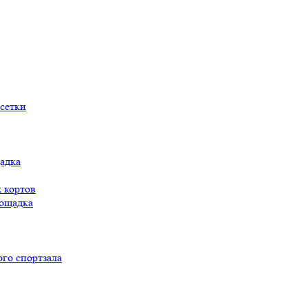
сетки
адка
 кортов
ощадка
го спортзала