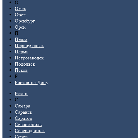
О
Омск
Орел
Оренбург
Орск
П
Пенза
Первоуральск
Пермь
Петрозаводск
Подольск
Псков
Р
Ростов-на-Дону
Рязань
С
Самара
Саранск
Саратов
Севастополь
Северодвинск
Серов