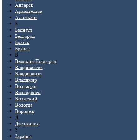
Ангарск
Архангельск
Астрахань
Б
Барнаул
Белгород
Братск
Брянск
В
Великий Новгород
Владивосток
Владикавказ
Владимир
Волгоград
Волгодонск
Волжский
Вологда
Воронеж
Д
Дзержинск
З
Зарайск