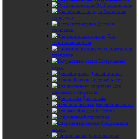
Футбольное поле
Хоккейная
площадка
Детская
площадка
Для
теннисных кортов
Спортивная
площадка
Театральные
сетки
Для лабиринта
Ледовый каток
Для
школьного спортзала
Для гольфа
Веревочная сетка
Для бассейна
Капроновая
Спортивный
манеж
Горнолыжные