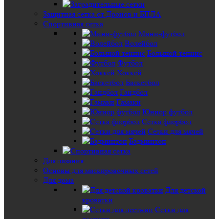
Защитная сетка от Дронов и БПЛА
Спортивная сетка
Мини-футбол
Волейбол
Большой теннис
Футбол
Хоккей
Баскетбол
Гандбол
Гамаки
Юниор футбол
Сетка флорбол
Сетки для мячей
Бадминтон
Для лазания
Основы для маскировочных сетей
Для дома
Для детской
кроватки
Сетки для