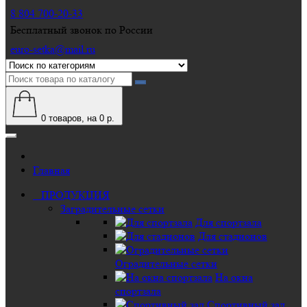
8 804 700-20-33
Бесплатный звонок по России
euro-setka@mail.ru
0
товаров, на 0 р.
Главная
ПРОДУКЦИЯ
Заградительные сетки
Для спортзала
Для стадионов
Оградительные сетки
На окна
спортзала
Спортивный зал