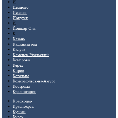
И
Иваново
Ижевск
Иркутск
Й
Йошкар-Ола
К
Казань
Калининград
Калуга
Каменск-Уральский
Кемерово
Керчь
Киров
Когалым
Комсомольск-на-Амуре
Кострома
Красногорск
Краснодар
Красноярск
Курган
Курск