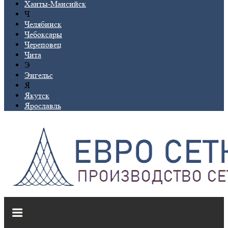
Ханты-Мансийск
Ч
Челябинск
Чебоксары
Череповец
Чита
Э
Энгельс
Я
Якутск
Ярославль