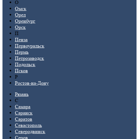
О
Омск
Орел
Оренбург
Орск
П
Пенза
Первоуральск
Пермь
Петрозаводск
Подольск
Псков
Р
Ростов-на-Дону
Рязань
С
Самара
Саранск
Саратов
Севастополь
Северодвинск
Серов