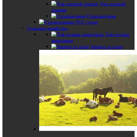
Для скатной
крыши
Страховочная
Сельское хозяйство
Для лесных
животных
Защита от птиц