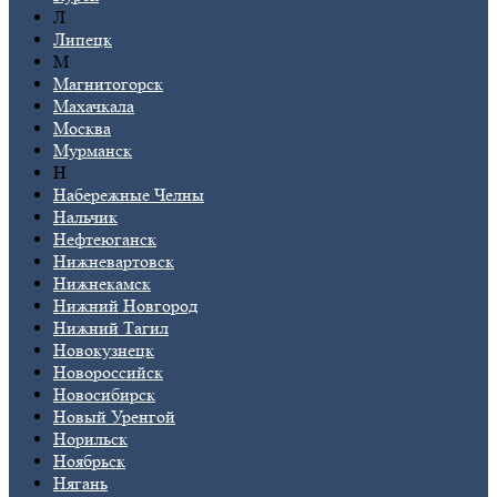
Л
Липецк
М
Магнитогорск
Махачкала
Москва
Мурманск
Н
Набережные Челны
Нальчик
Нефтеюганск
Нижневартовск
Нижнекамск
Нижний Новгород
Нижний Тагил
Новокузнецк
Новороссийск
Новосибирск
Новый Уренгой
Норильск
Ноябрьск
Нягань