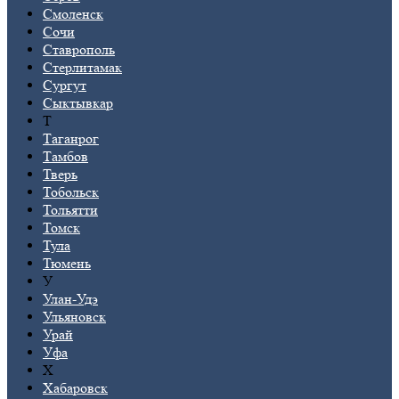
Смоленск
Сочи
Ставрополь
Стерлитамак
Сургут
Сыктывкар
Т
Таганрог
Тамбов
Тверь
Тобольск
Тольятти
Томск
Тула
Тюмень
У
Улан-Удэ
Ульяновск
Урай
Уфа
Х
Хабаровск