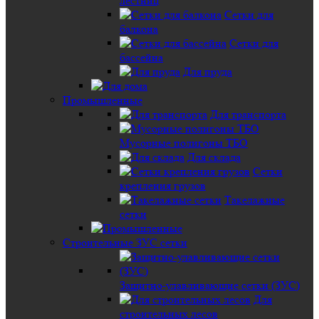
лестниц
Сетки для
балкона
Сетки для
бассейна
Для пруда
Промышленные
Для транспорта
Мусорные полигоны ТБО
Для склада
Сетки
крепления грузов
Такелажные
сетки
Строительные ЗУС сетки
Защитно-улавливающие сетки (ЗУС)
Для
строительных лесов