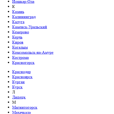
Йошкар-Ола
К
Казань
Калининград
Калуга
Каменск-Уральский
Кемерово
Керчь
Киров
Когалым
Комсомольск-на-Амуре
Кострома
Красногорск
Краснодар
Красноярск
Курган
Курск
Л
Липецк
М
Магнитогорск
Махачкала