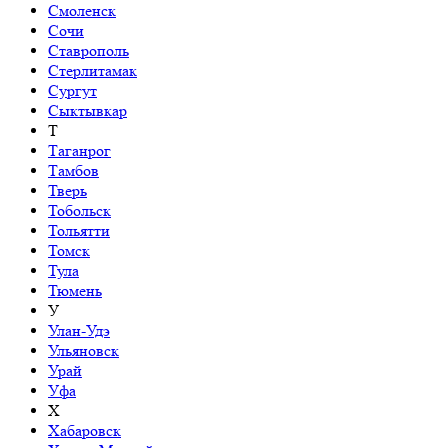
Смоленск
Сочи
Ставрополь
Стерлитамак
Сургут
Сыктывкар
Т
Таганрог
Тамбов
Тверь
Тобольск
Тольятти
Томск
Тула
Тюмень
У
Улан-Удэ
Ульяновск
Урай
Уфа
Х
Хабаровск