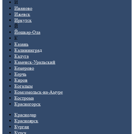
И
Иваново
Ижевск
Иркутск
Й
Йошкар-Ола
К
Казань
Калининград
Калуга
Каменск-Уральский
Кемерово
Керчь
Киров
Когалым
Комсомольск-на-Амуре
Кострома
Красногорск
Краснодар
Красноярск
Курган
Курск