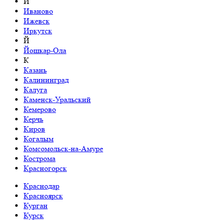
И
Иваново
Ижевск
Иркутск
Й
Йошкар-Ола
К
Казань
Калининград
Калуга
Каменск-Уральский
Кемерово
Керчь
Киров
Когалым
Комсомольск-на-Амуре
Кострома
Красногорск
Краснодар
Красноярск
Курган
Курск