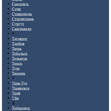
Смоленск
Сочи
Ставрополь
Стерлитамак
Сургут
Сыктывкар
Т
Таганрог
Тамбов
Тверь
Тобольск
Тольятти
Томск
Тула
Тюмень
У
Улан-Удэ
Ульяновск
Урай
Уфа
Х
Хабаровск