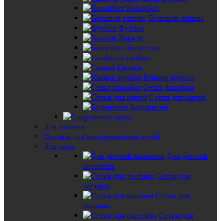
Волейбол
Большой теннис
Футбол
Хоккей
Баскетбол
Гандбол
Гамаки
Юниор футбол
Сетка флорбол
Сетки для мячей
Бадминтон
Для лазания
Основы для маскировочных сетей
Для дома
Для детской
кроватки
Сетки для
лестниц
Сетки для
балкона
Сетки для