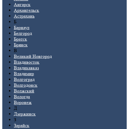
Ангарск
Архангельск
Астрахань
Б
Барнаул
Белгород
Братск
Брянск
В
Великий Новгород
Владивосток
Владикавказ
Владимир
Волгоград
Волгодонск
Волжский
Вологда
Воронеж
Д
Дзержинск
З
Зарайск