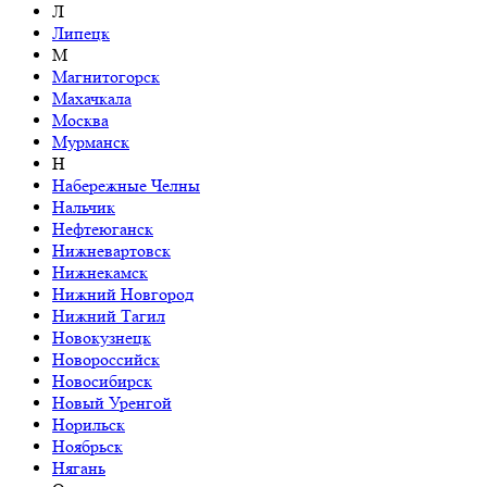
Л
Липецк
М
Магнитогорск
Махачкала
Москва
Мурманск
Н
Набережные Челны
Нальчик
Нефтеюганск
Нижневартовск
Нижнекамск
Нижний Новгород
Нижний Тагил
Новокузнецк
Новороссийск
Новосибирск
Новый Уренгой
Норильск
Ноябрьск
Нягань