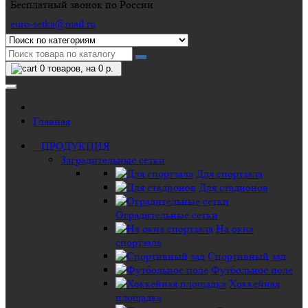
Бесплатный звонок по России
euro-setka@mail.ru
0
товаров, на 0 р.
Главная
ПРОДУКЦИЯ
Заградительные сетки
Для спортзала
Для стадионов
Оградительные сетки
На окна
спортзала
Спортивный зал
Футбольное поле
Хоккейная
площадка