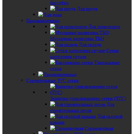
бассейна
Для пруда
Промышленные
Для транспорта
Мусорные полигоны ТБО
Для склада
Сетки
крепления грузов
Такелажные
сетки
Строительные ЗУС сетки
Защитно-улавливающие сетки (ЗУС)
Для
строительных лесов
Для скатной
крыши
Страховочная