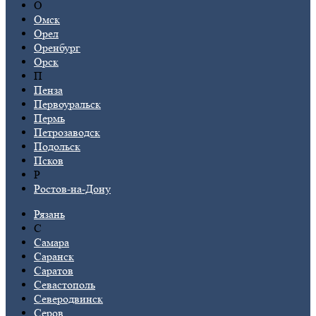
О
Омск
Орел
Оренбург
Орск
П
Пенза
Первоуральск
Пермь
Петрозаводск
Подольск
Псков
Р
Ростов-на-Дону
Рязань
С
Самара
Саранск
Саратов
Севастополь
Северодвинск
Серов