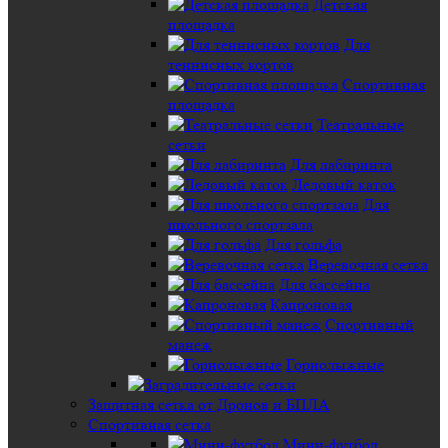
Детская
площадка
Для
теннисных кортов
Спортивная
площадка
Театральные
сетки
Для лабиринта
Ледовый каток
Для
школьного спортзала
Для гольфа
Веревочная сетка
Для бассейна
Капроновая
Спортивный
манеж
Горнолыжные
Защитная сетка от Дронов и БПЛА
Спортивная сетка
Мини-футбол