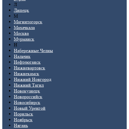
Л
Липецк
М
Магнитогорск
Махачкала
Москва
Мурманск
Н
Набережные Челны
Нальчик
Нефтеюганск
Нижневартовск
Нижнекамск
Нижний Новгород
Нижний Тагил
Новокузнецк
Новороссийск
Новосибирск
Новый Уренгой
Норильск
Ноябрьск
Нягань