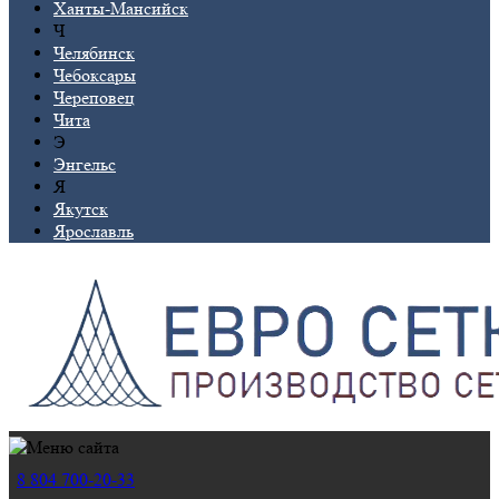
Ханты-Мансийск
Ч
Челябинск
Чебоксары
Череповец
Чита
Э
Энгельс
Я
Якутск
Ярославль
8 804 700-20-33