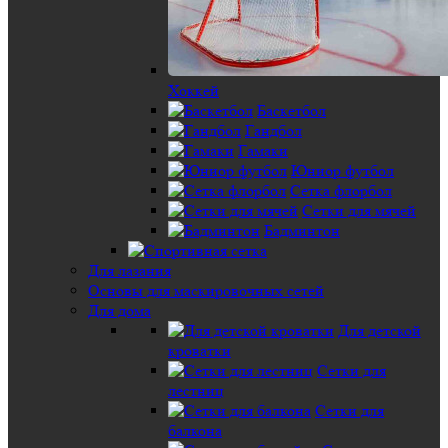
Хоккей
Баскетбол
Гандбол
Гамаки
Юниор футбол
Сетка флорбол
Сетки для мячей
Бадминтон
Для лазания
Основы для маскировочных сетей
Для дома
Для детской
кроватки
Сетки для
лестниц
Сетки для
балкона