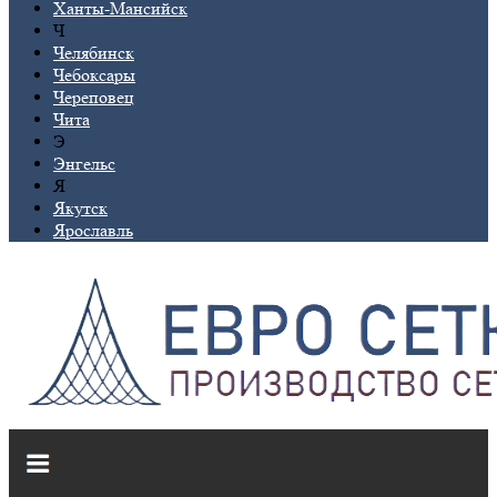
Ханты-Мансийск
Ч
Челябинск
Чебоксары
Череповец
Чита
Э
Энгельс
Я
Якутск
Ярославль