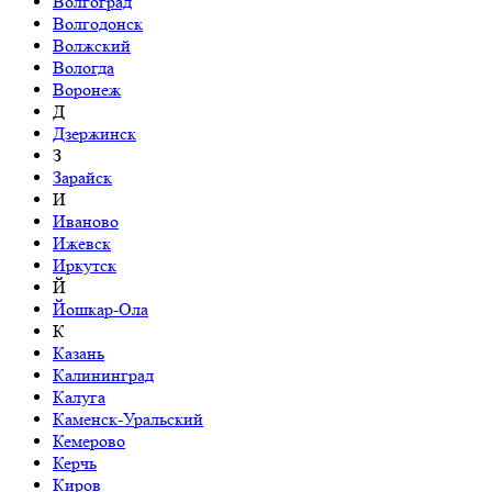
Волгоград
Волгодонск
Волжский
Вологда
Воронеж
Д
Дзержинск
З
Зарайск
И
Иваново
Ижевск
Иркутск
Й
Йошкар-Ола
К
Казань
Калининград
Калуга
Каменск-Уральский
Кемерово
Керчь
Киров