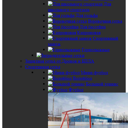
Для
школьного спортзала
Для гольфа
Веревочная сетка
Для бассейна
Капроновая
Спортивный
манеж
Горнолыжные
Защитная сетка от Дронов и БПЛА
Спортивная сетка
Мини-футбол
Волейбол
Большой теннис
Футбол