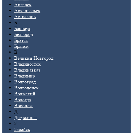
Ангарск
Архангельск
Астрахань
Б
Барнаул
Белгород
Братск
Брянск
В
Великий Новгород
Владивосток
Владикавказ
Владимир
Волгоград
Волгодонск
Волжский
Вологда
Воронеж
Д
Дзержинск
З
Зарайск