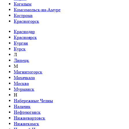
Когалым
Комсомольск-на-Амуре
Кострома
Красногорск
Краснодар
Красноярск
Курган
Курск
Л
Липецк
М
Магнитогорск
Махачкала
Москва
Мурманск
Н
Набережные Челны
Нальчик
Нефтеюганск
Нижневартовск
Нижнекамск