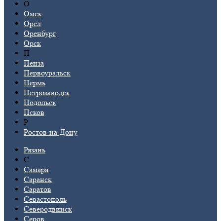
О
Омск
Орел
Оренбург
Орск
П
Пенза
Первоуральск
Пермь
Петрозаводск
Подольск
Псков
Р
Ростов-на-Дону
Рязань
С
Самара
Саранск
Саратов
Севастополь
Северодвинск
Серов