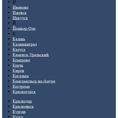
И
Иваново
Ижевск
Иркутск
Й
Йошкар-Ола
К
Казань
Калининград
Калуга
Каменск-Уральский
Кемерово
Керчь
Киров
Когалым
Комсомольск-на-Амуре
Кострома
Красногорск
Краснодар
Красноярск
Курган
Курск