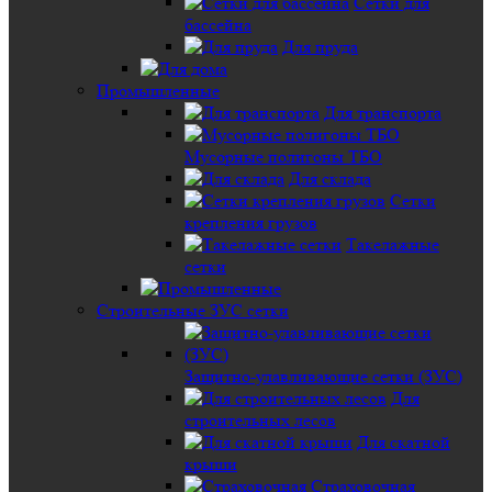
Сетки для
бассейна
Для пруда
Промышленные
Для транспорта
Мусорные полигоны ТБО
Для склада
Сетки
крепления грузов
Такелажные
сетки
Строительные ЗУС сетки
Защитно-улавливающие сетки (ЗУС)
Для
строительных лесов
Для скатной
крыши
Страховочная