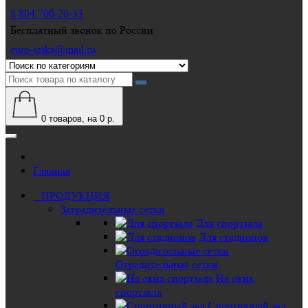
8 804 700-20-33
Бесплатный звонок по России
euro-setka@mail.ru
0
товаров, на 0 р.
Главная
ПРОДУКЦИЯ
Заградительные сетки
Для спортзала
Для стадионов
Оградительные сетки
На окна
спортзала
Спортивный зал