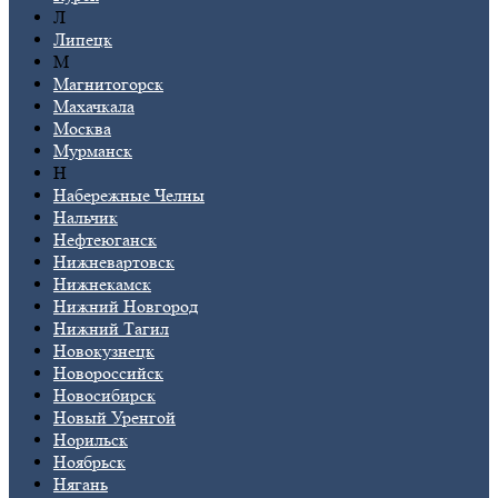
Л
Липецк
М
Магнитогорск
Махачкала
Москва
Мурманск
Н
Набережные Челны
Нальчик
Нефтеюганск
Нижневартовск
Нижнекамск
Нижний Новгород
Нижний Тагил
Новокузнецк
Новороссийск
Новосибирск
Новый Уренгой
Норильск
Ноябрьск
Нягань