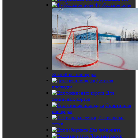
Футбольное поле
Хоккейная площадка
Детская
площадка
Для
теннисных кортов
Спортивная
площадка
Театральные
сетки
Для лабиринта
Ледовый каток