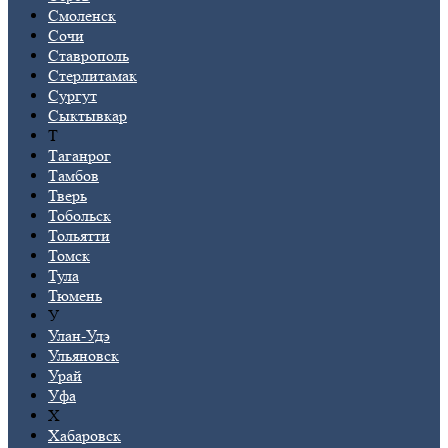
Смоленск
Сочи
Ставрополь
Стерлитамак
Сургут
Сыктывкар
Т
Таганрог
Тамбов
Тверь
Тобольск
Тольятти
Томск
Тула
Тюмень
У
Улан-Удэ
Ульяновск
Урай
Уфа
Х
Хабаровск