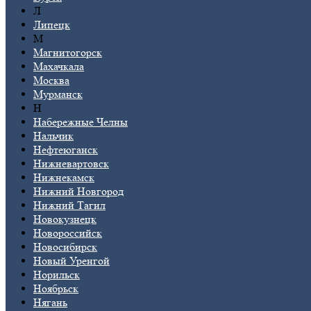
Л
Липецк
М
Магнитогорск
Махачкала
Москва
Мурманск
Н
Набережные Челны
Нальчик
Нефтеюганск
Нижневартовск
Нижнекамск
Нижний Новгород
Нижний Тагил
Новокузнецк
Новороссийск
Новосибирск
Новый Уренгой
Норильск
Ноябрьск
Нягань