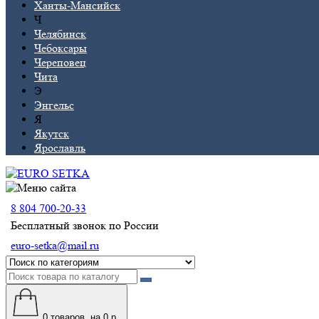
Ханты-Мансийск
Ч
Челябинск
Чебоксары
Череповец
Чита
Э
Энгельс
Я
Якутск
Ярославль
8 804 700-20-33
Бесплатный звонок по России
euro-setka@mail.ru
0
товаров, на 0 р.