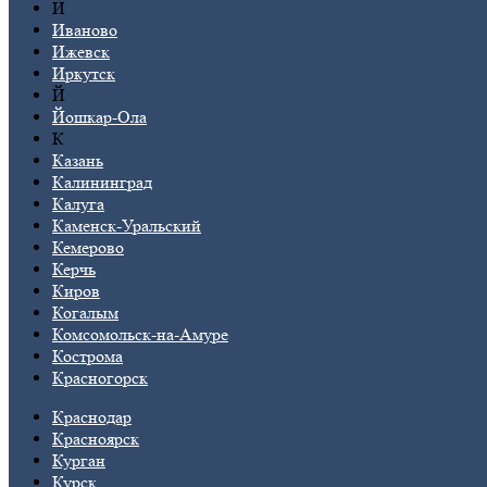
И
Иваново
Ижевск
Иркутск
Й
Йошкар-Ола
К
Казань
Калининград
Калуга
Каменск-Уральский
Кемерово
Керчь
Киров
Когалым
Комсомольск-на-Амуре
Кострома
Красногорск
Краснодар
Красноярск
Курган
Курск