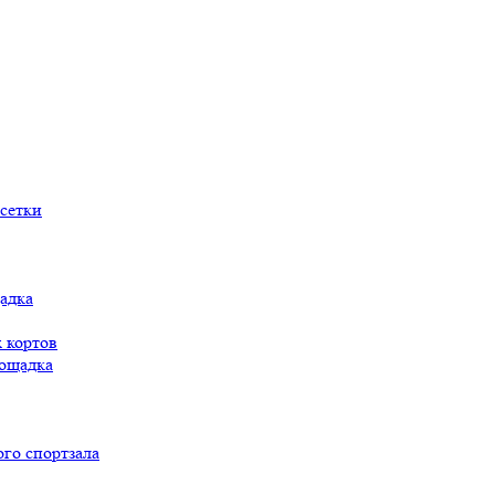
сетки
адка
 кортов
ощадка
го спортзала