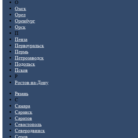
О
Омск
Орел
Оренбург
Орск
П
Пенза
Первоуральск
Пермь
Петрозаводск
Подольск
Псков
Р
Ростов-на-Дону
Рязань
С
Самара
Саранск
Саратов
Севастополь
Северодвинск
Серов