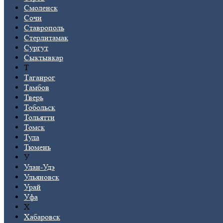
Смоленск
Сочи
Ставрополь
Стерлитамак
Сургут
Сыктывкар
Т
Таганрог
Тамбов
Тверь
Тобольск
Тольятти
Томск
Тула
Тюмень
У
Улан-Удэ
Ульяновск
Урай
Уфа
Х
Хабаровск