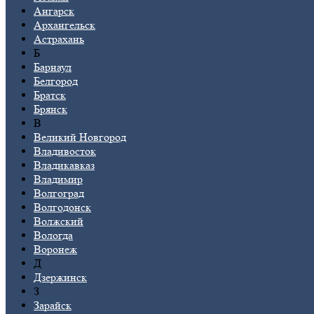
Ангарск
Архангельск
Астрахань
Б
Барнаул
Белгород
Братск
Брянск
В
Великий Новгород
Владивосток
Владикавказ
Владимир
Волгоград
Волгодонск
Волжский
Вологда
Воронеж
Д
Дзержинск
З
Зарайск