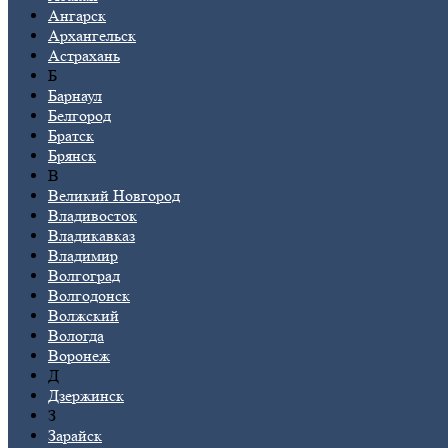
Ангарск
Архангельск
Астрахань
Б
Барнаул
Белгород
Братск
Брянск
В
Великий Новгород
Владивосток
Владикавказ
Владимир
Волгоград
Волгодонск
Волжский
Вологда
Воронеж
Д
Дзержинск
З
Зарайск