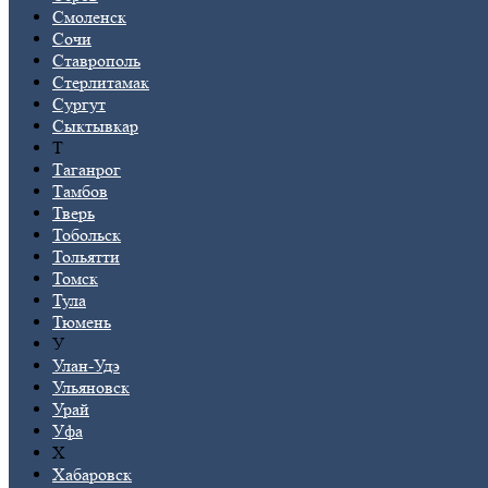
Смоленск
Сочи
Ставрополь
Стерлитамак
Сургут
Сыктывкар
Т
Таганрог
Тамбов
Тверь
Тобольск
Тольятти
Томск
Тула
Тюмень
У
Улан-Удэ
Ульяновск
Урай
Уфа
Х
Хабаровск