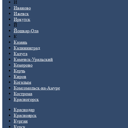
И
Иваново
Ижевск
Иркутск
Й
Йошкар-Ола
К
Казань
Калининград
Калуга
Каменск-Уральский
Кемерово
Керчь
Киров
Когалым
Комсомольск-на-Амуре
Кострома
Красногорск
Краснодар
Красноярск
Курган
Курск