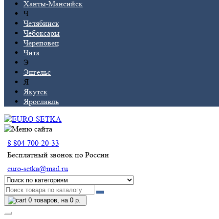
Ханты-Мансийск
Ч
Челябинск
Чебоксары
Череповец
Чита
Э
Энгельс
Я
Якутск
Ярославль
8 804 700-20-33
Бесплатный звонок по России
euro-setka@mail.ru
0
товаров, на 0 р.