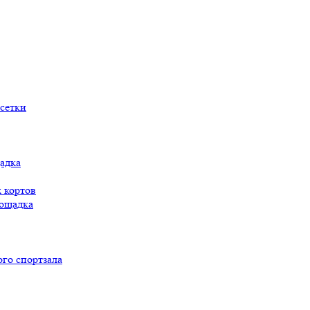
сетки
адка
 кортов
ощадка
го спортзала