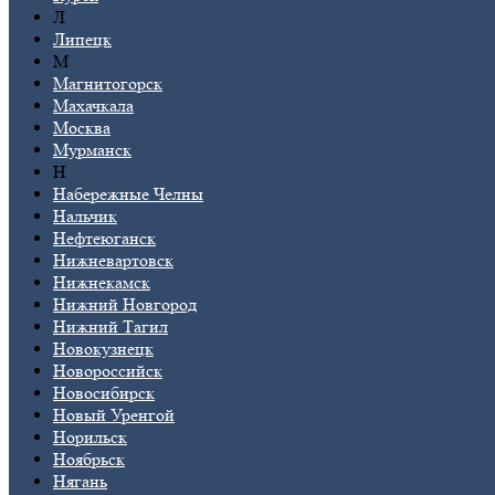
Л
Липецк
М
Магнитогорск
Махачкала
Москва
Мурманск
Н
Набережные Челны
Нальчик
Нефтеюганск
Нижневартовск
Нижнекамск
Нижний Новгород
Нижний Тагил
Новокузнецк
Новороссийск
Новосибирск
Новый Уренгой
Норильск
Ноябрьск
Нягань