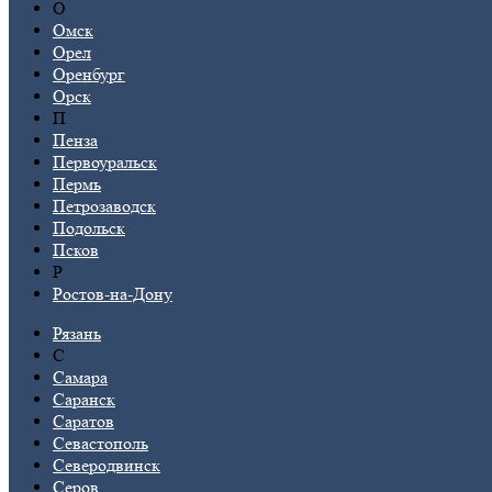
О
Омск
Орел
Оренбург
Орск
П
Пенза
Первоуральск
Пермь
Петрозаводск
Подольск
Псков
Р
Ростов-на-Дону
Рязань
С
Самара
Саранск
Саратов
Севастополь
Северодвинск
Серов