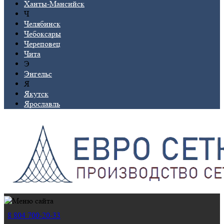
Ханты-Мансийск
Ч
Челябинск
Чебоксары
Череповец
Чита
Э
Энгельс
Я
Якутск
Ярославль
8 804 700-20-33