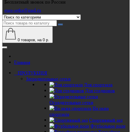
Бесплатный звонок по России
euro-setka@mail.ru
0
товаров, на 0 р.
Главная
ПРОДУКЦИЯ
Заградительные сетки
Для спортзала
Для стадионов
Оградительные сетки
На окна
спортзала
Спортивный зал
Футбольное поле
Хоккейная