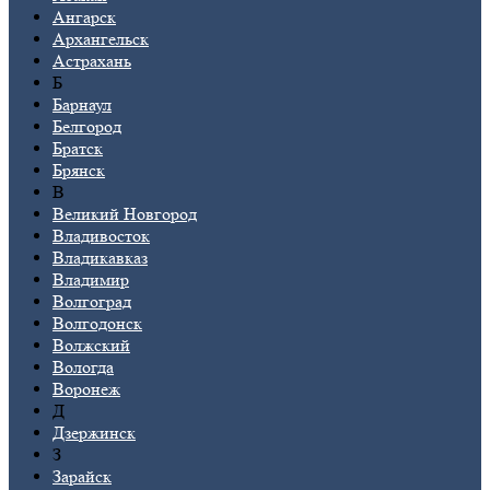
Ангарск
Архангельск
Астрахань
Б
Барнаул
Белгород
Братск
Брянск
В
Великий Новгород
Владивосток
Владикавказ
Владимир
Волгоград
Волгодонск
Волжский
Вологда
Воронеж
Д
Дзержинск
З
Зарайск