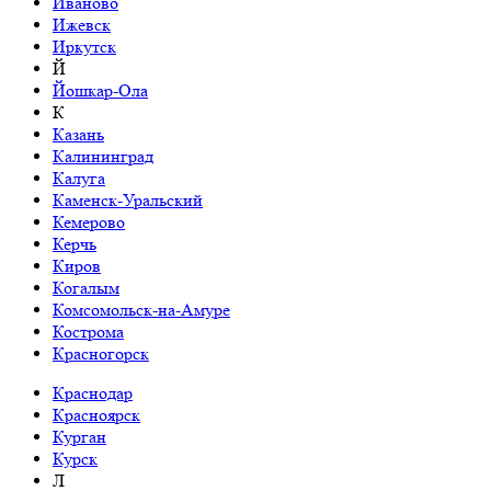
Иваново
Ижевск
Иркутск
Й
Йошкар-Ола
К
Казань
Калининград
Калуга
Каменск-Уральский
Кемерово
Керчь
Киров
Когалым
Комсомольск-на-Амуре
Кострома
Красногорск
Краснодар
Красноярск
Курган
Курск
Л