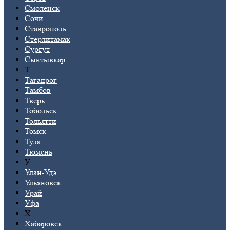
Смоленск
Сочи
Ставрополь
Стерлитамак
Сургут
Сыктывкар
Т
Таганрог
Тамбов
Тверь
Тобольск
Тольятти
Томск
Тула
Тюмень
У
Улан-Удэ
Ульяновск
Урай
Уфа
Х
Хабаровск