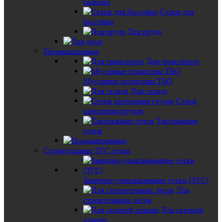
балкона
Сетки для
бассейна
Для пруда
Промышленные
Для транспорта
Мусорные полигоны ТБО
Для склада
Сетки
крепления грузов
Такелажные
сетки
Строительные ЗУС сетки
Защитно-улавливающие сетки (ЗУС)
Для
строительных лесов
Для скатной
крыши