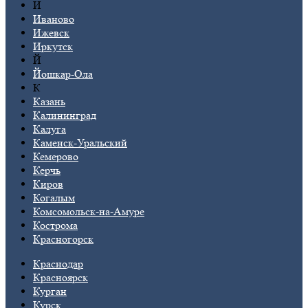
И
Иваново
Ижевск
Иркутск
Й
Йошкар-Ола
К
Казань
Калининград
Калуга
Каменск-Уральский
Кемерово
Керчь
Киров
Когалым
Комсомольск-на-Амуре
Кострома
Красногорск
Краснодар
Красноярск
Курган
Курск