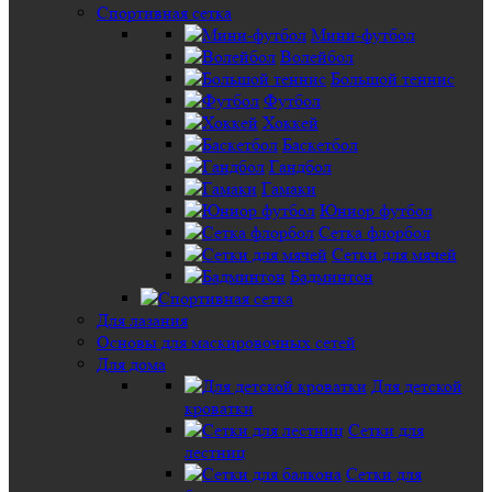
Спортивная сетка
Мини-футбол
Волейбол
Большой теннис
Футбол
Хоккей
Баскетбол
Гандбол
Гамаки
Юниор футбол
Сетка флорбол
Сетки для мячей
Бадминтон
Для лазания
Основы для маскировочных сетей
Для дома
Для детской
кроватки
Сетки для
лестниц
Сетки для