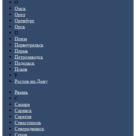
О
Омск
Орел
Оренбург
Орск
П
Пенза
Первоуральск
Пермь
Петрозаводск
Подольск
Псков
Р
Ростов-на-Дону
Рязань
С
Самара
Саранск
Саратов
Севастополь
Северодвинск
Серов