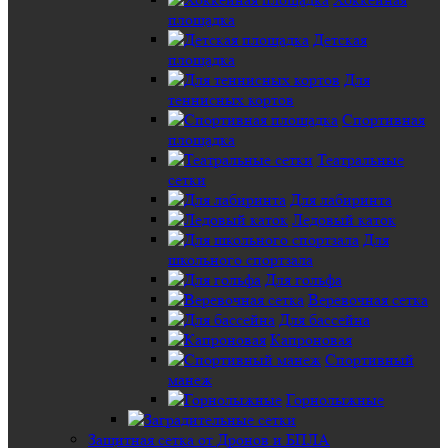
площадка
Детская
площадка
Для
теннисных кортов
Спортивная
площадка
Театральные
сетки
Для лабиринта
Ледовый каток
Для
школьного спортзала
Для гольфа
Веревочная сетка
Для бассейна
Капроновая
Спортивный
манеж
Горнолыжные
Защитная сетка от Дронов и БПЛА