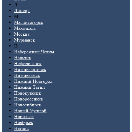
Л
Липецк
М
Магнитогорск
Махачкала
Москва
Мурманск
Н
Набережные Челны
Нальчик
Нефтеюганск
Нижневартовск
Нижнекамск
Нижний Новгород
Нижний Тагил
Новокузнецк
Новороссийск
Новосибирск
Новый Уренгой
Норильск
Ноябрьск
Нягань