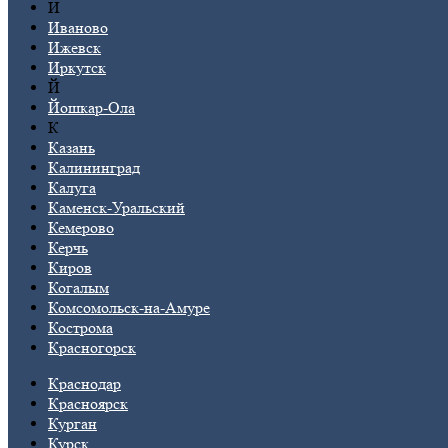
И
Иваново
Ижевск
Иркутск
Й
Йошкар-Ола
К
Казань
Калининград
Калуга
Каменск-Уральский
Кемерово
Керчь
Киров
Когалым
Комсомольск-на-Амуре
Кострома
Красногорск
Краснодар
Красноярск
Курган
Курск