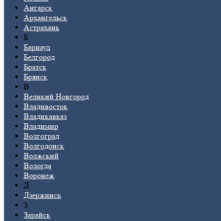
Ангарск
Архангельск
Астрахань
Б
Барнаул
Белгород
Братск
Брянск
В
Великий Новгород
Владивосток
Владикавказ
Владимир
Волгоград
Волгодонск
Волжский
Вологда
Воронеж
Д
Дзержинск
З
Зарайск