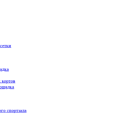
сетки
адка
 кортов
ощадка
го спортзала