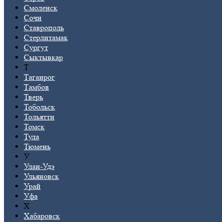
Смоленск
Сочи
Ставрополь
Стерлитамак
Сургут
Сыктывкар
Т
Таганрог
Тамбов
Тверь
Тобольск
Тольятти
Томск
Тула
Тюмень
У
Улан-Удэ
Ульяновск
Урай
Уфа
Х
Хабаровск