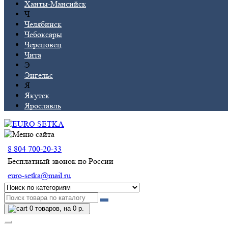
Ханты-Мансийск
Ч
Челябинск
Чебоксары
Череповец
Чита
Э
Энгельс
Я
Якутск
Ярославль
8 804 700-20-33
Бесплатный звонок по России
euro-setka@mail.ru
0
товаров, на 0 р.