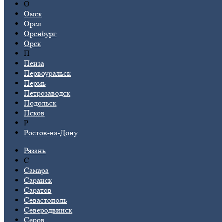
О
Омск
Орел
Оренбург
Орск
П
Пенза
Первоуральск
Пермь
Петрозаводск
Подольск
Псков
Р
Ростов-на-Дону
Рязань
С
Самара
Саранск
Саратов
Севастополь
Северодвинск
Серов