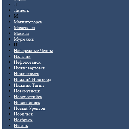
Л
Липецк
М
Магнитогорск
Махачкала
Москва
Мурманск
Н
Набережные Челны
Нальчик
Нефтеюганск
Нижневартовск
Нижнекамск
Нижний Новгород
Нижний Тагил
Новокузнецк
Новороссийск
Новосибирск
Новый Уренгой
Норильск
Ноябрьск
Нягань