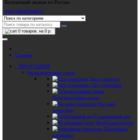
Бесплатный звонок по России
euro-setka@mail.ru
0
товаров, на 0 р.
Главная
ПРОДУКЦИЯ
Заградительные сетки
Для спортзала
Для стадионов
Оградительные сетки
На окна
спортзала
Спортивный зал
Футбольное поле
Хоккейная
площадка