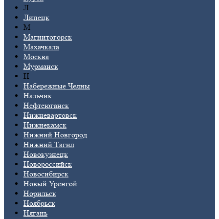
Л
Липецк
М
Магнитогорск
Махачкала
Москва
Мурманск
Н
Набережные Челны
Нальчик
Нефтеюганск
Нижневартовск
Нижнекамск
Нижний Новгород
Нижний Тагил
Новокузнецк
Новороссийск
Новосибирск
Новый Уренгой
Норильск
Ноябрьск
Нягань