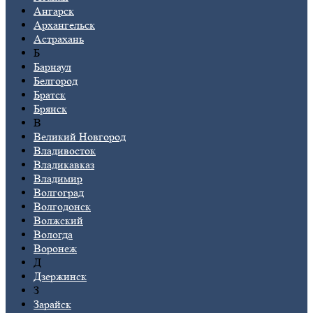
Ангарск
Архангельск
Астрахань
Б
Барнаул
Белгород
Братск
Брянск
В
Великий Новгород
Владивосток
Владикавказ
Владимир
Волгоград
Волгодонск
Волжский
Вологда
Воронеж
Д
Дзержинск
З
Зарайск