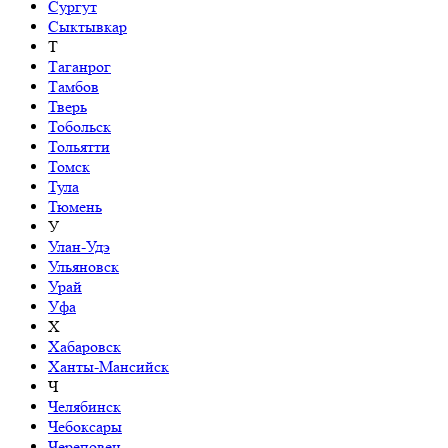
Сургут
Сыктывкар
Т
Таганрог
Тамбов
Тверь
Тобольск
Тольятти
Томск
Тула
Тюмень
У
Улан-Удэ
Ульяновск
Урай
Уфа
Х
Хабаровск
Ханты-Мансийск
Ч
Челябинск
Чебоксары
Череповец