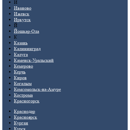
И
Иваново
Ижевск
Иркутск
Й
Йошкар-Ола
К
Казань
Калининград
Калуга
Каменск-Уральский
Кемерово
Керчь
Киров
Когалым
Комсомольск-на-Амуре
Кострома
Красногорск
Краснодар
Красноярск
Курган
Курск