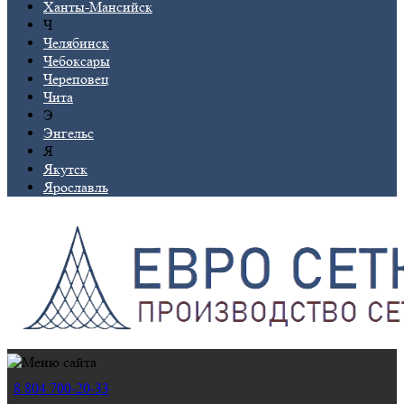
Ханты-Мансийск
Ч
Челябинск
Чебоксары
Череповец
Чита
Э
Энгельс
Я
Якутск
Ярославль
8 804 700-20-33