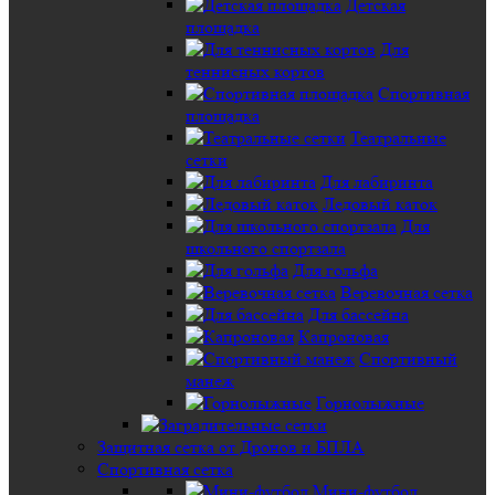
Детская
площадка
Для
теннисных кортов
Спортивная
площадка
Театральные
сетки
Для лабиринта
Ледовый каток
Для
школьного спортзала
Для гольфа
Веревочная сетка
Для бассейна
Капроновая
Спортивный
манеж
Горнолыжные
Защитная сетка от Дронов и БПЛА
Спортивная сетка
Мини-футбол