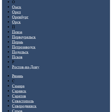
О
Омск
Орел
Оренбург
Орск
П
Пенза
Первоуральск
Пермь
Петрозаводск
Подольск
Псков
Р
Ростов-на-Дону
Рязань
С
Самара
Саранск
Саратов
Севастополь
Северодвинск
Серов