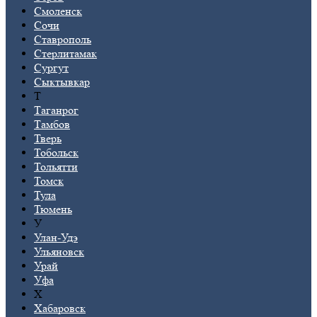
Смоленск
Сочи
Ставрополь
Стерлитамак
Сургут
Сыктывкар
Т
Таганрог
Тамбов
Тверь
Тобольск
Тольятти
Томск
Тула
Тюмень
У
Улан-Удэ
Ульяновск
Урай
Уфа
Х
Хабаровск