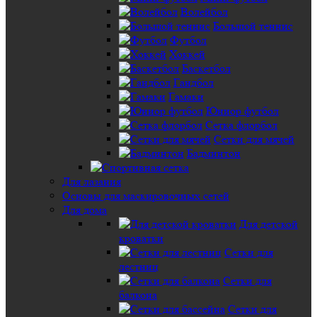
Волейбол
Большой теннис
Футбол
Хоккей
Баскетбол
Гандбол
Гамаки
Юниор футбол
Сетка флорбол
Сетки для мячей
Бадминтон
Для лазания
Основы для маскировочных сетей
Для дома
Для детской
кроватки
Сетки для
лестниц
Сетки для
балкона
Сетки для