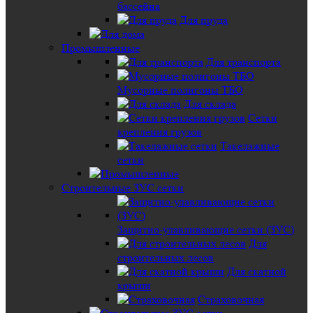
бассейна
Для пруда
Промышленные
Для транспорта
Мусорные полигоны ТБО
Для склада
Сетки
крепления грузов
Такелажные
сетки
Строительные ЗУС сетки
Защитно-улавливающие сетки (ЗУС)
Для
строительных лесов
Для скатной
крыши
Страховочная