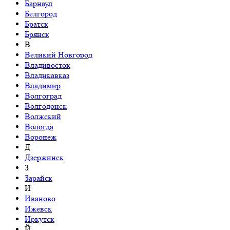
Барнаул
Белгород
Братск
Брянск
В
Великий Новгород
Владивосток
Владикавказ
Владимир
Волгоград
Волгодонск
Волжский
Вологда
Воронеж
Д
Дзержинск
З
Зарайск
И
Иваново
Ижевск
Иркутск
Й