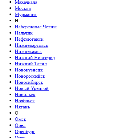
Махачкала
Москва
Мурманск
Н
Набережные Челны
Нальчик
Нефтеюганск
Нижневартовск
Нижнекамск
Нижний Новгород
Нижний Тагил
Новокузнецк
Новороссийск
Новосибирск
Новый Уренгой
Норильск
Ноябрьск
Нягань
О
Омск
Орел
Оренбург
Орск