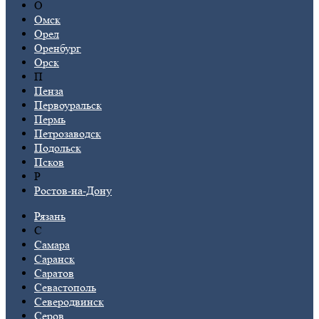
О
Омск
Орел
Оренбург
Орск
П
Пенза
Первоуральск
Пермь
Петрозаводск
Подольск
Псков
Р
Ростов-на-Дону
Рязань
С
Самара
Саранск
Саратов
Севастополь
Северодвинск
Серов