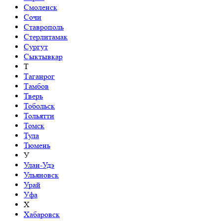
Смоленск
Сочи
Ставрополь
Стерлитамак
Сургут
Сыктывкар
Т
Таганрог
Тамбов
Тверь
Тобольск
Тольятти
Томск
Тула
Тюмень
У
Улан-Удэ
Ульяновск
Урай
Уфа
Х
Хабаровск