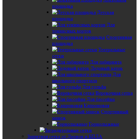
площадка
Детская
площадка
Для
теннисных кортов
Спортивная
площадка
Театральные
сетки
Для лабиринта
Ледовый каток
Для
школьного спортзала
Для гольфа
Веревочная сетка
Для бассейна
Капроновая
Спортивный
манеж
Горнолыжные
Защитная сетка от Дронов и БПЛА