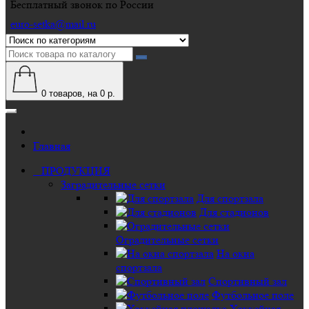
Бесплатный звонок по России
euro-setka@mail.ru
0
товаров, на 0 р.
Главная
ПРОДУКЦИЯ
Заградительные сетки
Для спортзала
Для стадионов
Оградительные сетки
На окна
спортзала
Спортивный зал
Футбольное поле
Хоккейная