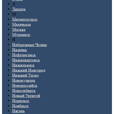
Л
Липецк
М
Магнитогорск
Махачкала
Москва
Мурманск
Н
Набережные Челны
Нальчик
Нефтеюганск
Нижневартовск
Нижнекамск
Нижний Новгород
Нижний Тагил
Новокузнецк
Новороссийск
Новосибирск
Новый Уренгой
Норильск
Ноябрьск
Нягань