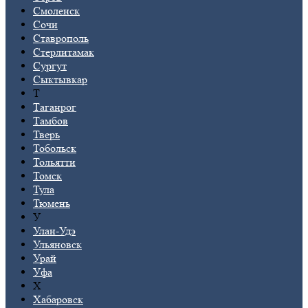
Смоленск
Сочи
Ставрополь
Стерлитамак
Сургут
Сыктывкар
Т
Таганрог
Тамбов
Тверь
Тобольск
Тольятти
Томск
Тула
Тюмень
У
Улан-Удэ
Ульяновск
Урай
Уфа
Х
Хабаровск