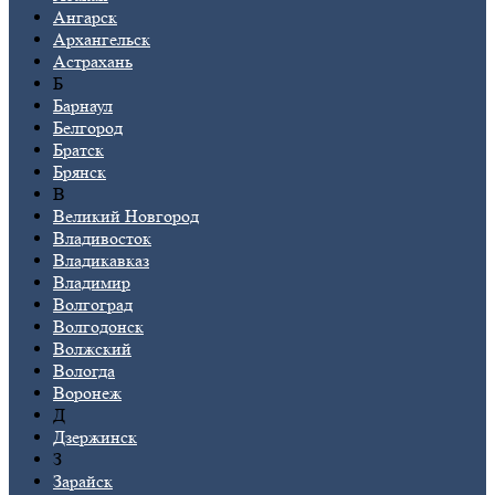
Ангарск
Архангельск
Астрахань
Б
Барнаул
Белгород
Братск
Брянск
В
Великий Новгород
Владивосток
Владикавказ
Владимир
Волгоград
Волгодонск
Волжский
Вологда
Воронеж
Д
Дзержинск
З
Зарайск