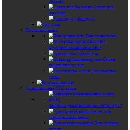
балкона
Сетки для
бассейна
Для пруда
Промышленные
Для транспорта
Мусорные полигоны ТБО
Для склада
Сетки
крепления грузов
Такелажные
сетки
Строительные ЗУС сетки
Защитно-улавливающие сетки (ЗУС)
Для
строительных лесов
Для скатной
крыши