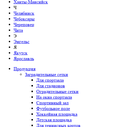
Ханты-Мансийск
Ч
Челябинск
Чебоксары
Череповец
Чита
Э
Энгельс
Я
Якутск
Ярославль
Продукция
Заградительные сетки
Для спортзала
Для стадионов
Оградительные сетки
На окна спортзала
Спортивный зал
Футбольное поле
Хоккейная площадка
Детская площадка
Для теннисных кортов