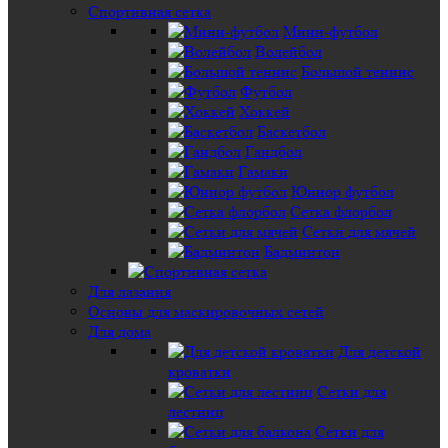
Спортивная сетка
Мини-футбол
Волейбол
Большой теннис
Футбол
Хоккей
Баскетбол
Гандбол
Гамаки
Юниор футбол
Сетка флорбол
Сетки для мячей
Бадминтон
Для лазания
Основы для маскировочных сетей
Для дома
Для детской
кроватки
Сетки для
лестниц
Сетки для