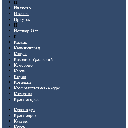
И
Иваново
Ижевск
Иркутск
Й
Йошкар-Ола
К
Казань
Калининград
Калуга
Каменск-Уральский
Кемерово
Керчь
Киров
Когалым
Комсомольск-на-Амуре
Кострома
Красногорск
Краснодар
Красноярск
Курган
Курск