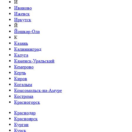
И
Иваново
Ижевск
Иркутск
Й
Йошкар-Ола
К
Казань
Калининград
Калуга
Каменск-Уральский
Кемерово
Керчь
Киров
Когалым
Комсомольск-на-Амуре
Кострома
Красногорск
Краснодар
Красноярск
Курган
Курск