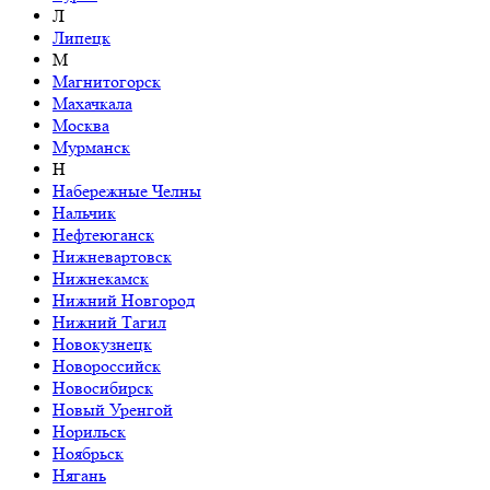
Л
Липецк
М
Магнитогорск
Махачкала
Москва
Мурманск
Н
Набережные Челны
Нальчик
Нефтеюганск
Нижневартовск
Нижнекамск
Нижний Новгород
Нижний Тагил
Новокузнецк
Новороссийск
Новосибирск
Новый Уренгой
Норильск
Ноябрьск
Нягань