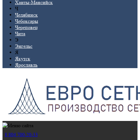
Ханты-Мансийск
Ч
Челябинск
Чебоксары
Череповец
Чита
Э
Энгельс
Я
Якутск
Ярославль
8 804 700-20-33