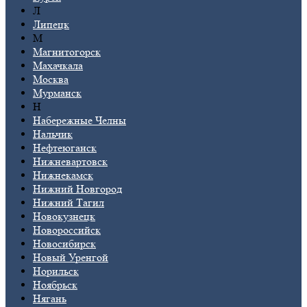
Л
Липецк
М
Магнитогорск
Махачкала
Москва
Мурманск
Н
Набережные Челны
Нальчик
Нефтеюганск
Нижневартовск
Нижнекамск
Нижний Новгород
Нижний Тагил
Новокузнецк
Новороссийск
Новосибирск
Новый Уренгой
Норильск
Ноябрьск
Нягань