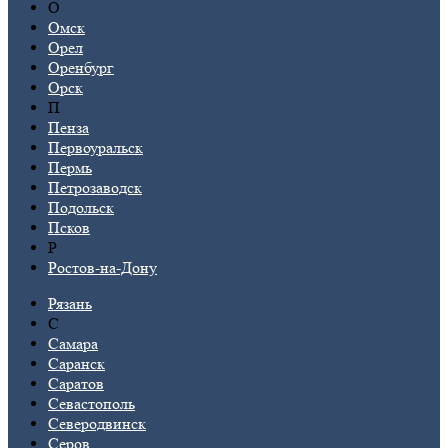
О
Омск
Орел
Оренбург
Орск
П
Пенза
Первоуральск
Пермь
Петрозаводск
Подольск
Псков
Р
Ростов-на-Дону
Рязань
С
Самара
Саранск
Саратов
Севастополь
Северодвинск
Серов