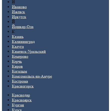
И
Иваново
Ижевск
Иркутск
Й
Йошкар-Ола
К
Казань
Калининград
Калуга
Каменск-Уральский
Кемерово
Керчь
Киров
Когалым
Комсомольск-на-Амуре
Кострома
Красногорск
Краснодар
Красноярск
Курган
Курск