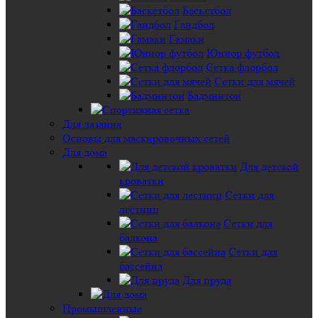
Баскетбол
Гандбол
Гамаки
Юниор футбол
Сетка флорбол
Сетки для мячей
Бадминтон
Для лазания
Основы для маскировочных сетей
Для дома
Для детской
кроватки
Сетки для
лестниц
Сетки для
балкона
Сетки для
бассейна
Для пруда
Промышленные