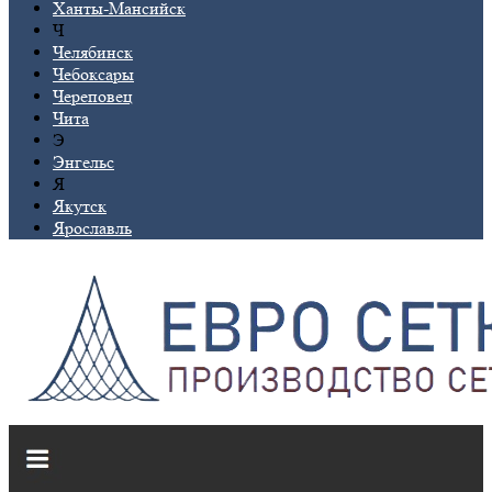
Ханты-Мансийск
Ч
Челябинск
Чебоксары
Череповец
Чита
Э
Энгельс
Я
Якутск
Ярославль