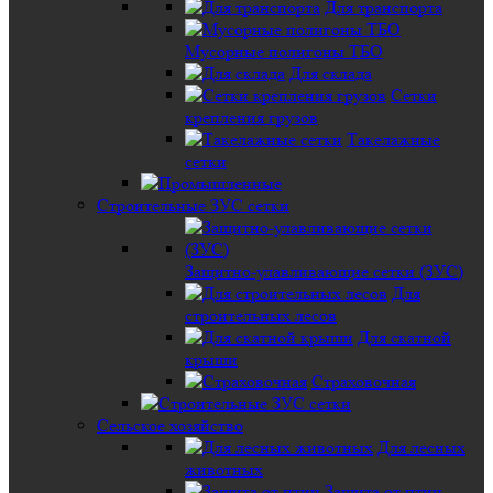
Для транспорта
Мусорные полигоны ТБО
Для склада
Сетки
крепления грузов
Такелажные
сетки
Строительные ЗУС сетки
Защитно-улавливающие сетки (ЗУС)
Для
строительных лесов
Для скатной
крыши
Страховочная
Сельское хозяйство
Для лесных
животных
Защита от птиц