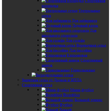
Спортивная
площадка
Театральные
сетки
Для лабиринта
Ледовый каток
Для
школьного спортзала
Для гольфа
Веревочная сетка
Для бассейна
Капроновая
Спортивный
манеж
Горнолыжные
Защитная сетка от Дронов и БПЛА
Спортивная сетка
Мини-футбол
Волейбол
Большой теннис
Футбол
Хоккей