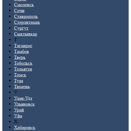
Смоленск
Сочи
Ставрополь
Стерлитамак
Сургут
Сыктывкар
Т
Таганрог
Тамбов
Тверь
Тобольск
Тольятти
Томск
Тула
Тюмень
У
Улан-Удэ
Ульяновск
Урай
Уфа
Х
Хабаровск