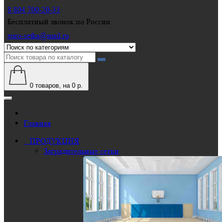
8 804 700-20-33
Бесплатный звонок по России
euro-setka@mail.ru
0
товаров, на 0 р.
Главная
ПРОДУКЦИЯ
Заградительные сетки