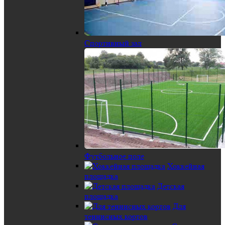
Спортивный зал
Футбольное поле
Хоккейная
площадка
Детская
площадка
Для
теннисных кортов