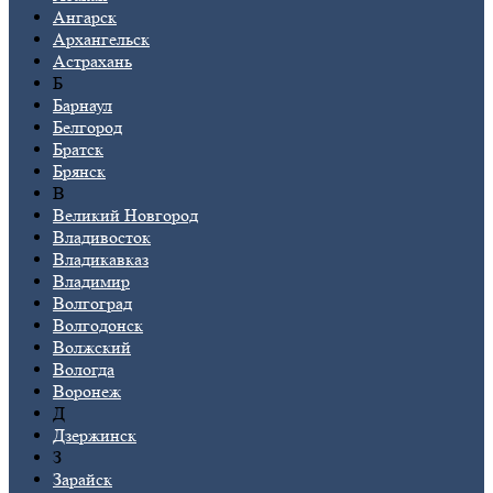
Ангарск
Архангельск
Астрахань
Б
Барнаул
Белгород
Братск
Брянск
В
Великий Новгород
Владивосток
Владикавказ
Владимир
Волгоград
Волгодонск
Волжский
Вологда
Воронеж
Д
Дзержинск
З
Зарайск