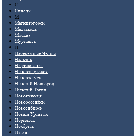
Л
Липецк
М
Магнитогорск
Махачкала
Москва
Мурманск
Н
Набережные Челны
Нальчик
Нефтеюганск
Нижневартовск
Нижнекамск
Нижний Новгород
Нижний Тагил
Новокузнецк
Новороссийск
Новосибирск
Новый Уренгой
Норильск
Ноябрьск
Нягань