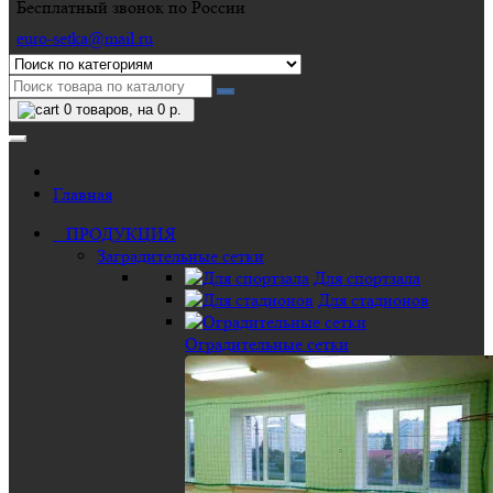
Бесплатный звонок по России
euro-setka@mail.ru
0
товаров, на 0 р.
Главная
ПРОДУКЦИЯ
Заградительные сетки
Для спортзала
Для стадионов
Оградительные сетки