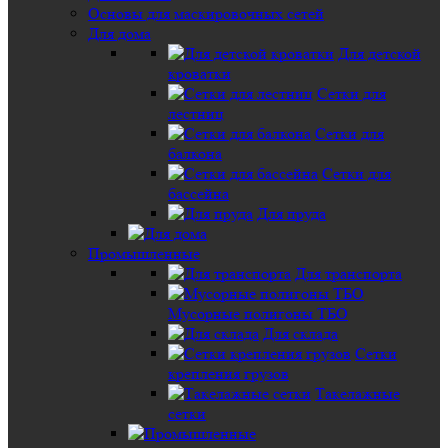
Основы для маскировочных сетей
Для дома
Для детской
кроватки
Сетки для
лестниц
Сетки для
балкона
Сетки для
бассейна
Для пруда
Промышленные
Для транспорта
Мусорные полигоны ТБО
Для склада
Сетки
крепления грузов
Такелажные
сетки