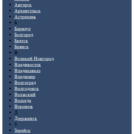
Ангарск
Архангельск
Астрахань
Б
Барнаул
Белгород
Братск
Брянск
В
Великий Новгород
Владивосток
Владикавказ
Владимир
Волгоград
Волгодонск
Волжский
Вологда
Воронеж
Д
Дзержинск
З
Зарайск