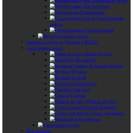
Веревочная сетка
Для бассейна
Капроновая
Спортивный
манеж
Горнолыжные
Защитная сетка от Дронов и БПЛА
Спортивная сетка
Мини-футбол
Волейбол
Большой теннис
Футбол
Хоккей
Баскетбол
Гандбол
Гамаки
Юниор футбол
Сетка флорбол
Сетки для мячей
Бадминтон
Для лазания