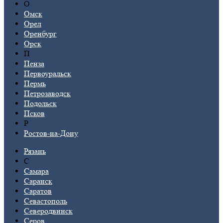
О
Омск
Орел
Оренбург
Орск
П
Пенза
Первоуральск
Пермь
Петрозаводск
Подольск
Псков
Р
Ростов-на-Дону
Рязань
С
Самара
Саранск
Саратов
Севастополь
Северодвинск
Серов