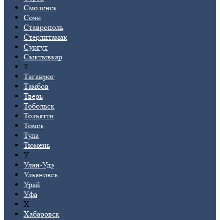
Смоленск
Сочи
Ставрополь
Стерлитамак
Сургут
Сыктывкар
Т
Таганрог
Тамбов
Тверь
Тобольск
Тольятти
Томск
Тула
Тюмень
У
Улан-Удэ
Ульяновск
Урай
Уфа
Х
Хабаровск