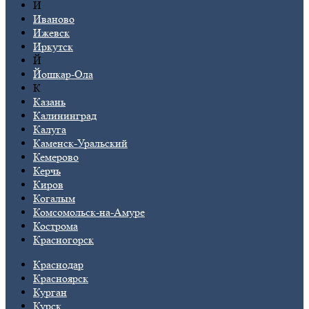
И
Иваново
Ижевск
Иркутск
Й
Йошкар-Ола
К
Казань
Калининград
Калуга
Каменск-Уральский
Кемерово
Керчь
Киров
Когалым
Комсомольск-на-Амуре
Кострома
Красногорск
Краснодар
Красноярск
Курган
Курск