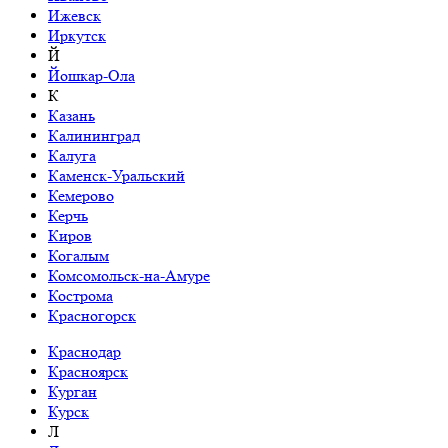
Ижевск
Иркутск
Й
Йошкар-Ола
К
Казань
Калининград
Калуга
Каменск-Уральский
Кемерово
Керчь
Киров
Когалым
Комсомольск-на-Амуре
Кострома
Красногорск
Краснодар
Красноярск
Курган
Курск
Л