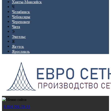
Ханты-Мансийск
Ч
Челябинск
Чебоксары
Череповец
Чита
Э
Энгельс
Я
Якутск
Ярославль
8 804 700-20-33