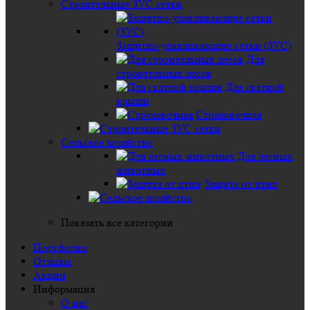
Строительные ЗУС сетки
Защитно-улавливающие сетки (ЗУС)
Для
строительных лесов
Для скатной
крыши
Страховочная
Сельское хозяйство
Для лесных
животных
Защита от птиц
Показать все категории
Портфолио
Отзывы
Акции
Информация
О нас