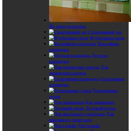
На окна спортзала
Спортивный зал
Футбольное поле
Хоккейная
площадка
Детская
площадка
Для
теннисных кортов
Спортивная
площадка
Театральные
сетки
Для лабиринта
Ледовый каток
Для
школьного спортзала
Для гольфа