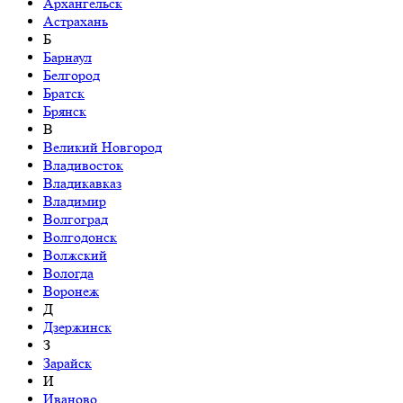
Архангельск
Астрахань
Б
Барнаул
Белгород
Братск
Брянск
В
Великий Новгород
Владивосток
Владикавказ
Владимир
Волгоград
Волгодонск
Волжский
Вологда
Воронеж
Д
Дзержинск
З
Зарайск
И
Иваново