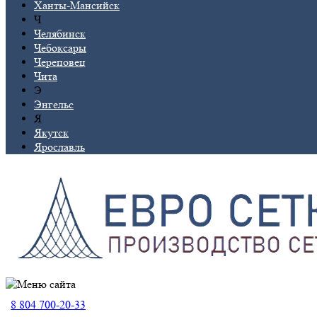
Ханты-Мансийск
Ч
Челябинск
Чебоксары
Череповец
Чита
Э
Энгельс
Я
Якутск
Ярославль
8 804 700-20-33