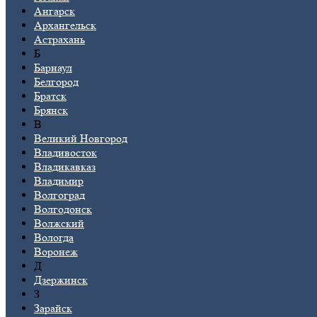
Ангарск
Архангельск
Астрахань
Б
Барнаул
Белгород
Братск
Брянск
В
Великий Новгород
Владивосток
Владикавказ
Владимир
Волгоград
Волгодонск
Волжский
Вологда
Воронеж
Д
Дзержинск
З
Зарайск