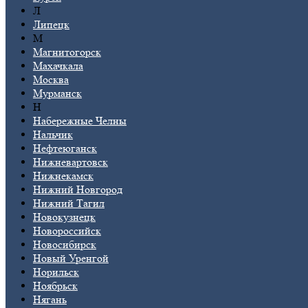
Л
Липецк
М
Магнитогорск
Махачкала
Москва
Мурманск
Н
Набережные Челны
Нальчик
Нефтеюганск
Нижневартовск
Нижнекамск
Нижний Новгород
Нижний Тагил
Новокузнецк
Новороссийск
Новосибирск
Новый Уренгой
Норильск
Ноябрьск
Нягань