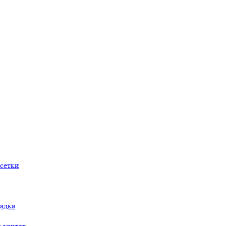
сетки
адка
 кортов