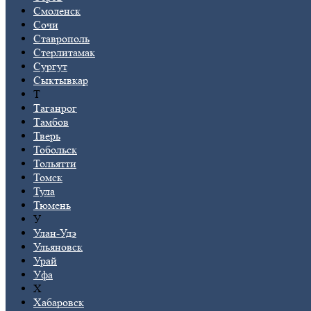
Смоленск
Сочи
Ставрополь
Стерлитамак
Сургут
Сыктывкар
Т
Таганрог
Тамбов
Тверь
Тобольск
Тольятти
Томск
Тула
Тюмень
У
Улан-Удэ
Ульяновск
Урай
Уфа
Х
Хабаровск