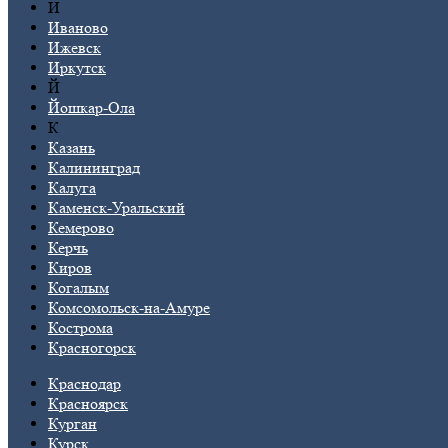
И
Иваново
Ижевск
Иркутск
Й
Йошкар-Ола
К
Казань
Калининград
Калуга
Каменск-Уральский
Кемерово
Керчь
Киров
Когалым
Комсомольск-на-Амуре
Кострома
Красногорск
Краснодар
Красноярск
Курган
Курск