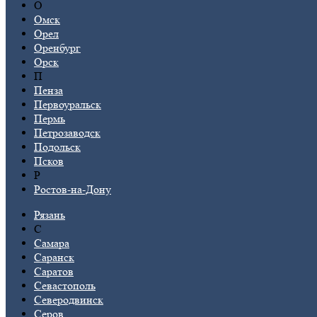
О
Омск
Орел
Оренбург
Орск
П
Пенза
Первоуральск
Пермь
Петрозаводск
Подольск
Псков
Р
Ростов-на-Дону
Рязань
С
Самара
Саранск
Саратов
Севастополь
Северодвинск
Серов