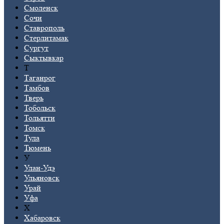
Смоленск
Сочи
Ставрополь
Стерлитамак
Сургут
Сыктывкар
Т
Таганрог
Тамбов
Тверь
Тобольск
Тольятти
Томск
Тула
Тюмень
У
Улан-Удэ
Ульяновск
Урай
Уфа
Х
Хабаровск