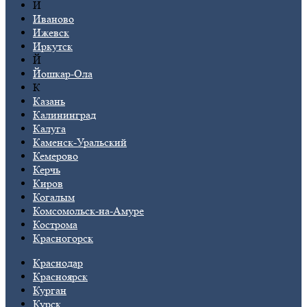
И
Иваново
Ижевск
Иркутск
Й
Йошкар-Ола
К
Казань
Калининград
Калуга
Каменск-Уральский
Кемерово
Керчь
Киров
Когалым
Комсомольск-на-Амуре
Кострома
Красногорск
Краснодар
Красноярск
Курган
Курск