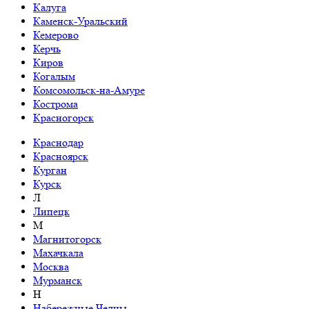
Калуга
Каменск-Уральский
Кемерово
Керчь
Киров
Когалым
Комсомольск-на-Амуре
Кострома
Красногорск
Краснодар
Красноярск
Курган
Курск
Л
Липецк
М
Магнитогорск
Махачкала
Москва
Мурманск
Н
Набережные Челны