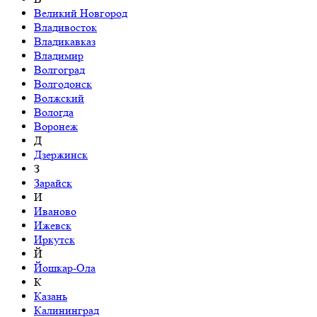
Великий Новгород
Владивосток
Владикавказ
Владимир
Волгоград
Волгодонск
Волжский
Вологда
Воронеж
Д
Дзержинск
З
Зарайск
И
Иваново
Ижевск
Иркутск
Й
Йошкар-Ола
К
Казань
Калининград