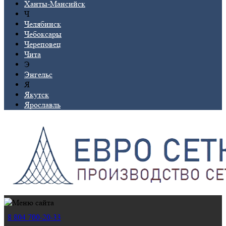
Ханты-Мансийск
Ч
Челябинск
Чебоксары
Череповец
Чита
Э
Энгельс
Я
Якутск
Ярославль
8 804 700-20-33