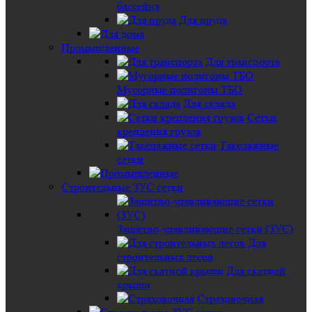
бассейна
Для пруда
Промышленные
Для транспорта
Мусорные полигоны ТБО
Для склада
Сетки
крепления грузов
Такелажные
сетки
Строительные ЗУС сетки
Защитно-улавливающие сетки (ЗУС)
Для
строительных лесов
Для скатной
крыши
Страховочная