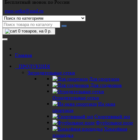
Бесплатный звонок по России
euro-setka@mail.ru
0
товаров, на 0 р.
Главная
ПРОДУКЦИЯ
Заградительные сетки
Для спортзала
Для стадионов
Оградительные сетки
На окна
спортзала
Спортивный зал
Футбольное поле
Хоккейная
площадка