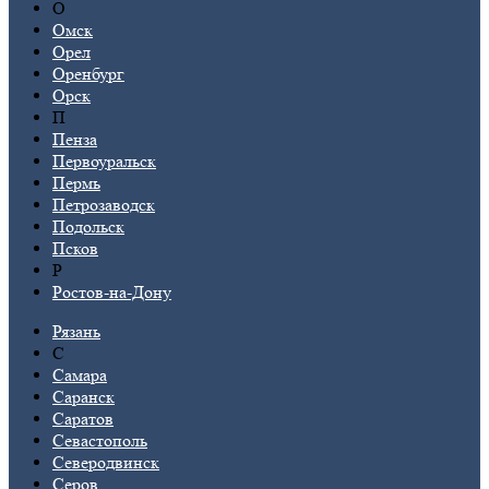
О
Омск
Орел
Оренбург
Орск
П
Пенза
Первоуральск
Пермь
Петрозаводск
Подольск
Псков
Р
Ростов-на-Дону
Рязань
С
Самара
Саранск
Саратов
Севастополь
Северодвинск
Серов