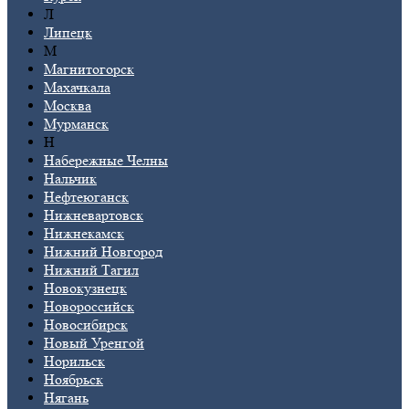
Л
Липецк
М
Магнитогорск
Махачкала
Москва
Мурманск
Н
Набережные Челны
Нальчик
Нефтеюганск
Нижневартовск
Нижнекамск
Нижний Новгород
Нижний Тагил
Новокузнецк
Новороссийск
Новосибирск
Новый Уренгой
Норильск
Ноябрьск
Нягань