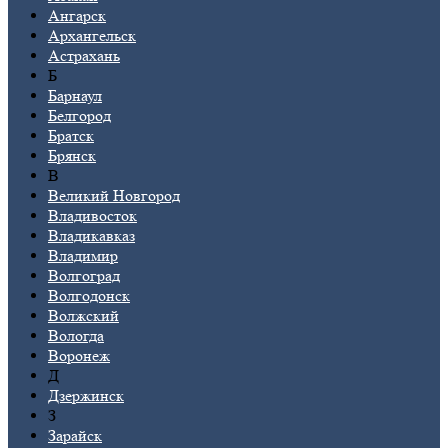
Ангарск
Архангельск
Астрахань
Б
Барнаул
Белгород
Братск
Брянск
В
Великий Новгород
Владивосток
Владикавказ
Владимир
Волгоград
Волгодонск
Волжский
Вологда
Воронеж
Д
Дзержинск
З
Зарайск