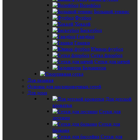
Волейбол
Большой теннис
Футбол
Хоккей
Баскетбол
Гандбол
Гамаки
Юниор футбол
Сетка флорбол
Сетки для мячей
Бадминтон
Для лазания
Основы для маскировочных сетей
Для дома
Для детской
кроватки
Сетки для
лестниц
Сетки для
балкона
Сетки для