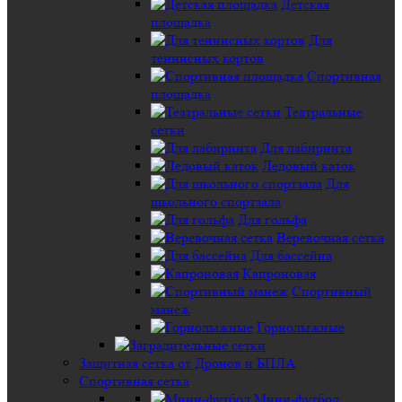
Детская
площадка
Для
теннисных кортов
Спортивная
площадка
Театральные
сетки
Для лабиринта
Ледовый каток
Для
школьного спортзала
Для гольфа
Веревочная сетка
Для бассейна
Капроновая
Спортивный
манеж
Горнолыжные
Защитная сетка от Дронов и БПЛА
Спортивная сетка
Мини-футбол