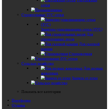
Такелажные
сетки
Строительные ЗУС сетки
Защитно-улавливающие сетки (ЗУС)
Для
строительных лесов
Для скатной
крыши
Страховочная
Сельское хозяйство
Для лесных
животных
Защита от птиц
Показать все категории
Портфолио
Отзывы