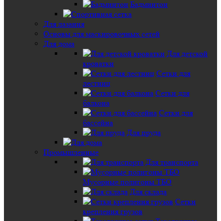
Бадминтон
Для лазания
Основы для маскировочных сетей
Для дома
Для детской
кроватки
Сетки для
лестниц
Сетки для
балкона
Сетки для
бассейна
Для пруда
Промышленные
Для транспорта
Мусорные полигоны ТБО
Для склада
Сетки
крепления грузов