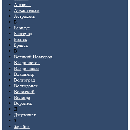
Ангарск
Архангельск
Астрахань
Б
Барнаул
Белгород
Братск
Брянск
В
Великий Новгород
Владивосток
Владикавказ
Владимир
Волгоград
Волгодонск
Волжский
Вологда
Воронеж
Д
Дзержинск
З
Зарайск