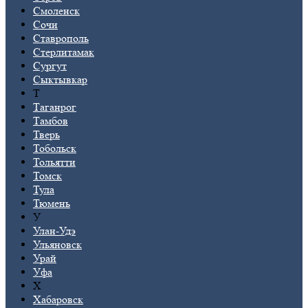
Смоленск
Сочи
Ставрополь
Стерлитамак
Сургут
Сыктывкар
Т
Таганрог
Тамбов
Тверь
Тобольск
Тольятти
Томск
Тула
Тюмень
У
Улан-Удэ
Ульяновск
Урай
Уфа
Х
Хабаровск