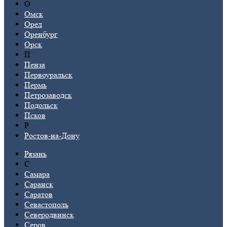
О
Омск
Орел
Оренбург
Орск
П
Пенза
Первоуральск
Пермь
Петрозаводск
Подольск
Псков
Р
Ростов-на-Дону
Рязань
С
Самара
Саранск
Саратов
Севастополь
Северодвинск
Серов