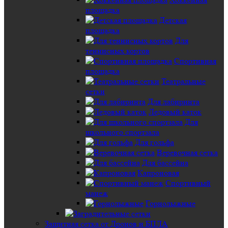
площадка
Детская
площадка
Для
теннисных кортов
Спортивная
площадка
Театральные
сетки
Для лабиринта
Ледовый каток
Для
школьного спортзала
Для гольфа
Веревочная сетка
Для бассейна
Капроновая
Спортивный
манеж
Горнолыжные
Защитная сетка от Дронов и БПЛА