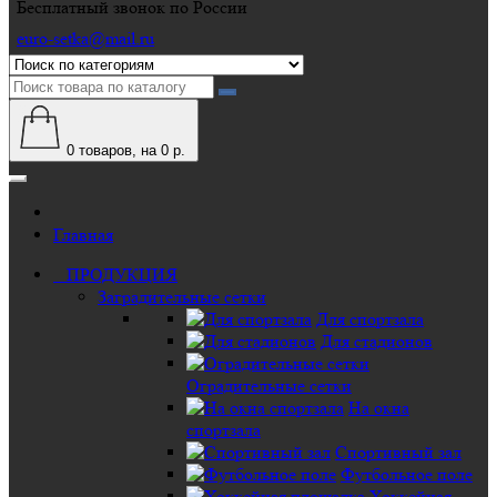
Бесплатный звонок по России
euro-setka@mail.ru
0
товаров, на 0 р.
Главная
ПРОДУКЦИЯ
Заградительные сетки
Для спортзала
Для стадионов
Оградительные сетки
На окна
спортзала
Спортивный зал
Футбольное поле
Хоккейная