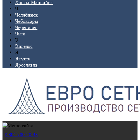
Ханты-Мансийск
Ч
Челябинск
Чебоксары
Череповец
Чита
Э
Энгельс
Я
Якутск
Ярославль
8 804 700-20-33