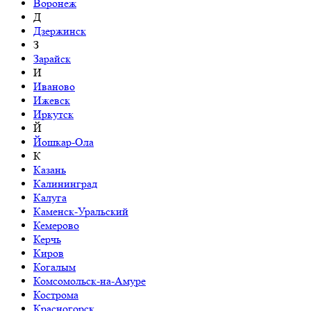
Воронеж
Д
Дзержинск
З
Зарайск
И
Иваново
Ижевск
Иркутск
Й
Йошкар-Ола
К
Казань
Калининград
Калуга
Каменск-Уральский
Кемерово
Керчь
Киров
Когалым
Комсомольск-на-Амуре
Кострома
Красногорск