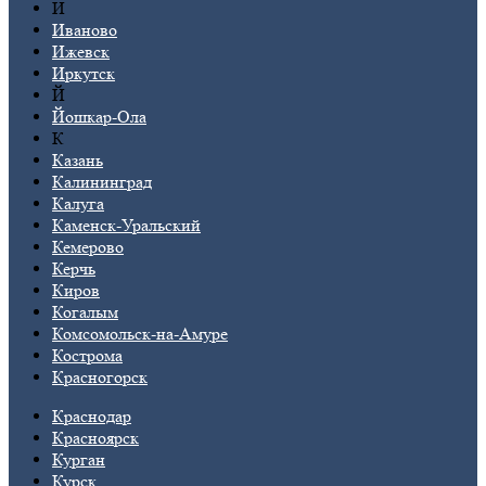
И
Иваново
Ижевск
Иркутск
Й
Йошкар-Ола
К
Казань
Калининград
Калуга
Каменск-Уральский
Кемерово
Керчь
Киров
Когалым
Комсомольск-на-Амуре
Кострома
Красногорск
Краснодар
Красноярск
Курган
Курск