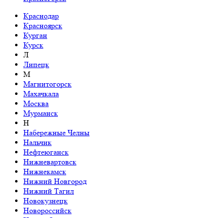
Краснодар
Красноярск
Курган
Курск
Л
Липецк
М
Магнитогорск
Махачкала
Москва
Мурманск
Н
Набережные Челны
Нальчик
Нефтеюганск
Нижневартовск
Нижнекамск
Нижний Новгород
Нижний Тагил
Новокузнецк
Новороссийск