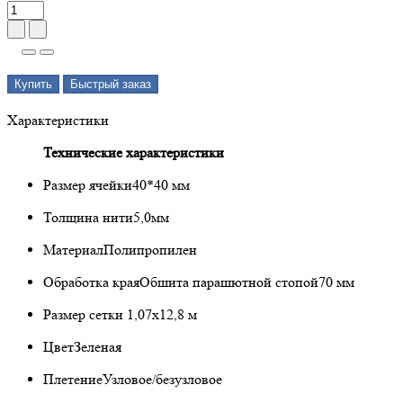
Купить
Быстрый заказ
Характеристики
Технические характеристики
Размер ячейки
40*40 мм
Толщина нити
5,0мм
Материал
Полипропилен
Обработка края
Обшита парашютной стопой70 мм
Размер сетки
1,07х12,8 м
Цвет
Зеленая
Плетение
Узловое/безузловое