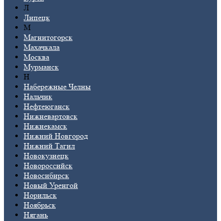
Л
Липецк
М
Магнитогорск
Махачкала
Москва
Мурманск
Н
Набережные Челны
Нальчик
Нефтеюганск
Нижневартовск
Нижнекамск
Нижний Новгород
Нижний Тагил
Новокузнецк
Новороссийск
Новосибирск
Новый Уренгой
Норильск
Ноябрьск
Нягань