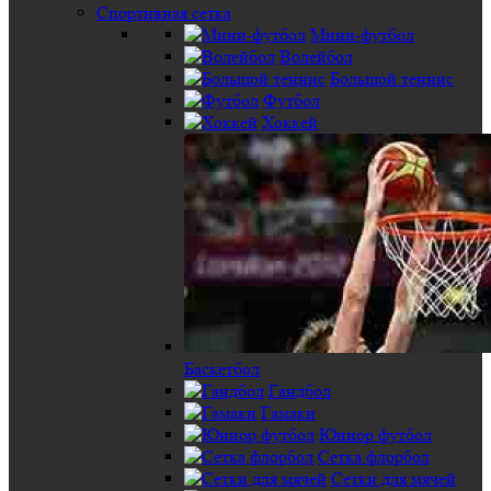
Спортивная сетка
Мини-футбол
Волейбол
Большой теннис
Футбол
Хоккей
Баскетбол
Гандбол
Гамаки
Юниор футбол
Сетка флорбол
Сетки для мячей